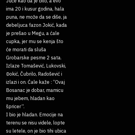
Juče kao da je bilo, a evo
ima 20 i kusur godina, hala
puna, ne može da se diše, ja
debeljuca fazon Jokić, kada
je prešao u Megu, a ćale
cupka, jer mu se kenja što
će morati da sluša
Grobarske pesme 2 sata.
Izlaze Tomašević, Lukovski,
Đokić, Čubrilo, Radošević i
izlazi i on. Ćale kaže : “Ovaj
Bosanac je dobar, mamicu
mu jebem, hladan kao
špricer”.
I bio je hladan. Emocije na
terenu se nisu videle, lopte
su letele, on je bio tihi ubica