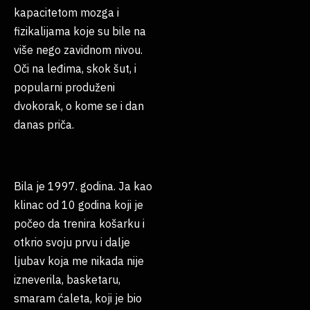
kapacitetom mozga i
fizikalijama koje su bile na
više nego zavidnom nivou.
Oči na leđima, skok šut, i
popularni produženi
dvokorak, o kome se i dan
danas priča.
Bila je 1997. godina. Ja kao
klinac od 10 godina koji je
počeo da trenira košarku i
otkrio svoju prvu i dalje
ljubav koja me nikada nije
izneverila, basketaru,
smaram ćaleta, koji je bio