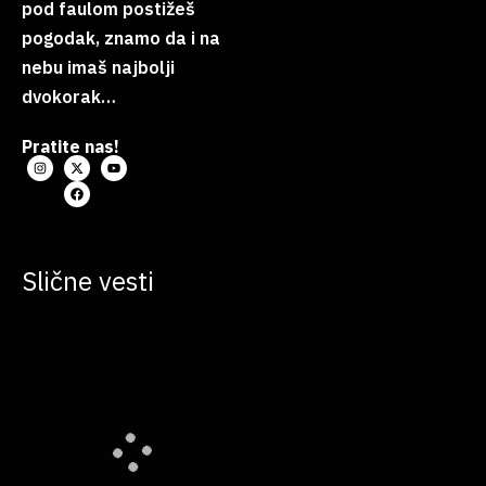
pod faulom postižeš
pogodak, znamo da i na
nebu imaš najbolji
dvokorak…
Pratite nas!
Slične vesti