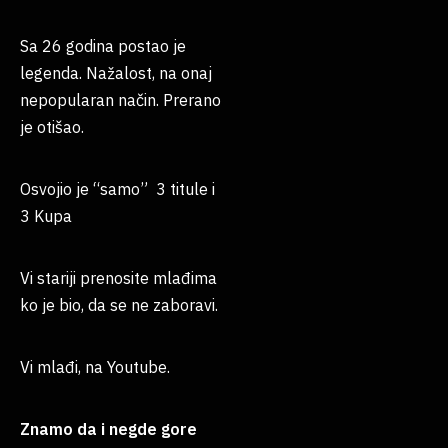
Sa 26 godina postao je
legenda. Nažalost, na onaj
nepopularan način. Prerano
je otišao.
Osvojio je “samo” 3 titule i
3 Kupa
Vi stariji prenosite mlađima
ko je bio, da se ne zaboravi.
Vi mlađi, na Youtube.
Znamo da i negde gore