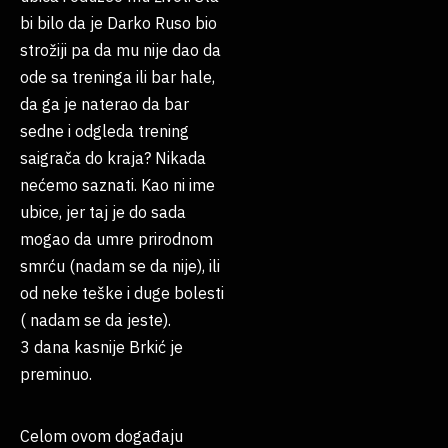
bi bilo da je Darko Ruso bio
strožiji pa da mu nije dao da
ode sa treninga ili bar hale,
da ga je naterao da bar
sedne i odgleda trening
saigrača do kraja? Nikada
nećemo saznati. Kao ni ime
ubice, jer taj je do sada
mogao da umre prirodnom
smrću (nadam se da nije), ili
od neke teške i duge bolesti
( nadam se da jeste).
3 dana kasnije Brkić je
preminuo.
Celom ovom događaju