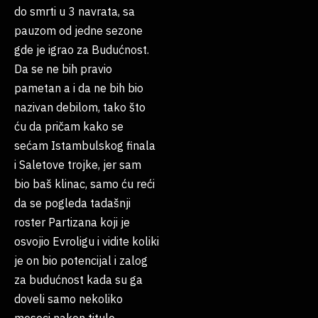
do smrti u 3 navrata, sa
pauzom od jedne sezone
gde je igrao za Budućnost.
Da se ne bih pravio
pametan a i da ne bih bio
nazivan debilom, tako što
ću da pričam kako se
sećam Istambulskog finala
i Saletove trojke, jer sam
bio baš klinac, samo ću reći
da se pogleda tadašnji
roster Partizana koji je
osvojio Evroligu i vidite koliki
je on bio potencijal i zalog
za budućnost kada su ga
doveli samo nekoliko