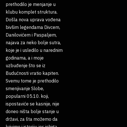
prethodilo je menjanje u
klubu komplet struktura.
Došla nova uprava vođena
bivšim legendama Divcem,
Danilovićem i Paspaljem,
najava za neko bolje sutra,
koje je i usledilo u narednim
godinama, a i moje
uzbuđenje što se iz
Budućnosti vratio kapiten.
Svemu tome je prethodilo
smenjivanje Slobe,
popularni 05.10. koji,
ispostaviće se kasnije, nije
doneo ništa bolje stanje u
državi, za šta možemo da
krivimo i istoriju jer jebiga,