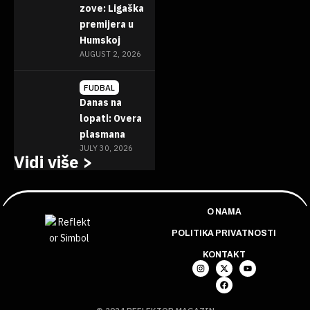
zove: Ligaška
premijera u
Humskoj
AUGUST 2, 2026
FUDBAL
Danas na
lopati: Overa
plasmana
JULY 30, 2026
Vidi više >
O NAMA
POLITIKA PRIVATNOSTI
KONTAKT