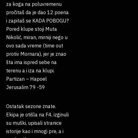
za koga na poluvremenu
pročitaš da je dao 12 poena
i zapitaš se KADA POBOGU?
Pored klupe stoji Muta
Nikolić, miran, mirniji nego u
ovo sada vreme (time out
protiv Mornara), jer je znao
šta ima ispred sebe na
terenu a i iza na klupi.
Partizan – Hapoel
Jerusalim 79 -59
Ostatak sezone znate.
Ekipa je otišla na F4, izginuli
su muški, upisali stranice
istorije kao i mnogi pre, a i