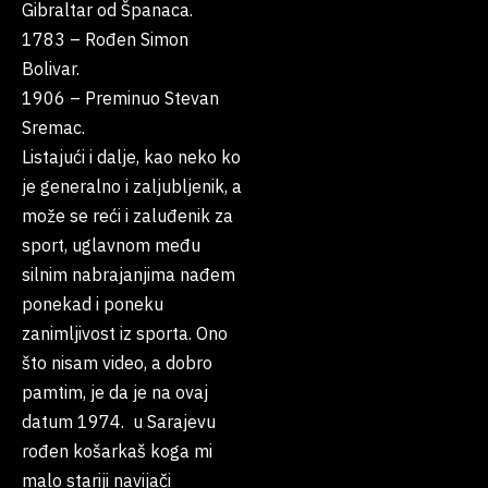
Gibraltar od Španaca.
1783 – Rođen Simon
Bolivar.
1906 – Preminuo Stevan
Sremac.
Listajući i dalje, kao neko ko
je generalno i zaljubljenik, a
može se reći i zaluđenik za
sport, uglavnom među
silnim nabrajanjima nađem
ponekad i poneku
zanimljivost iz sporta. Ono
što nisam video, a dobro
pamtim, je da je na ovaj
datum 1974. u Sarajevu
rođen košarkaš koga mi
malo stariji navijači