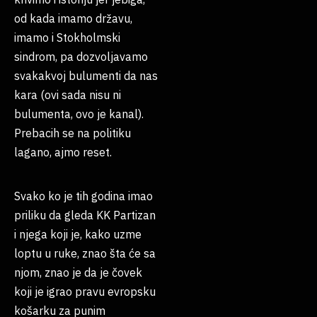
od kada imamo državu,
imamo i Stokholmski
sindrom, pa dozvoljavamo
svakakvoj bulumenti da nas
kara (ovi sada nisu ni
bulumenta, ovo je kanal).
Prebacih se na politiku
lagano, ajmo reset.
Svako ko je tih godina imao
priliku da gleda KK Partizan
i njega koji je, kako uzme
loptu u ruke, znao šta će sa
njom, znao je da je čovek
koji je igrao pravu evropsku
košarku za punim