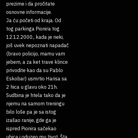
prezime i da pročitate
osnovne informacije.
Ja ću početi od kraja. Od
tog parkinga Pionira tog
12.12.2000., kada je neki,
još uvek nepoznati napadač
(bravo policijo, mamu vam
jebem, a za ket trave klince
privodite kao da su Pablo
Eskobar) usmrtio Harisa sa
2 hica u glavu oko 21h.
Sudbina je htela tako da je
njemu na samom treningu
bilo loše pa je sa istog
izašao ranije, gde ga je
ispred Pionira sačekao
ubica i oduzeo mu život. Šta