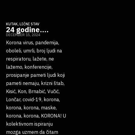
KUTAK
,
LIČNI STAV
24 godine….
DECEMBER 15, 2024
Korona virus, pandemija,
oboleli, umrli, broj ljudi na
respiratoru, lažete, ne
lažemo, konferencije,
prosipanje pameti ljudi koji
pameti nemaju, krizni štab,
Kisić, Kon, Brnabić, Vučić,
Lončar, covid-19, korona,
korona, korona, maske,
korona, korona, KORONA! U
kolektivnom ispiranju
mozga uzmem da čitam