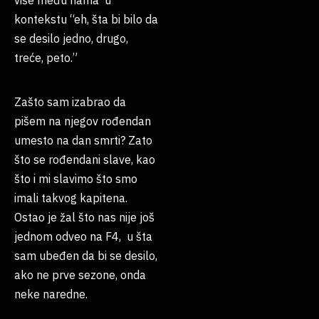
više među nama u
kontekstu “eh, šta bi bilo da
se desilo jedno, drugo,
treće, peto.”
Zašto sam izabrao da
pišem na njegov rođendan
umesto na dan smrti? Zato
što se rođendani slave, kao
što i mi slavimo što smo
imali takvog kapitena.
Ostao je žal što nas nije još
jednom odveo na F4, u šta
sam ubeđen da bi se desilo,
ako ne prve sezone, onda
neke naredne.