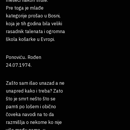
meseci nakon titule.
Pre toga je mlađe
kategorije prošao u Bosni,
koja je tih godina bila veliki
rasadnik talenata i ogromna
škola košarke u Evropi.
Ponoviću.. Rođen
24.07.1974.
Zašto sam išao unazad a ne
unapred kako i treba? Zato
što je smrt nešto što se
pamti po lošem i obično
čoveka navodi na to da
razmišlja o nekome ko nije