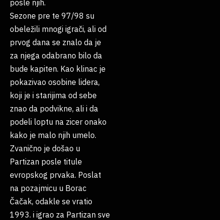
posle njih.
Sezone pre te 97/98 su
obeležili mnogi igrači, ali od
prvog dana se znalo da je
za njega odabrano bilo da
bude kapiten. Kao klinac je
pokazivao osobine lidera,
koji je i starijima od sebe
znao da podvikne, ali i da
podeli loptu na zicer onako
kako je malo njih umelo.
Zvanično je došao u
Partizan posle titule
evropskog prvaka. Poslat
na pozajmicu u Borac
Čačak, odakle se vratio
1993. i igrao za Partizan sve