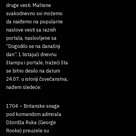
druge vesti. Maltene
svakodnevno svi možemo
da naiđemo na popularne
naslove vesti sa raznih
portala, naslovljene sa
“Dogodilo se na današnji
dan”. I, listajući dnevnu
štampu i portale, tražeći šta
se bitno desilo na datum
24.07. u istoriji čovečanstva,
nađem sledeće:
1704 – Britanske snage
pod komandom admirala
Džordža Ruka (George
Rooke) preuzele su