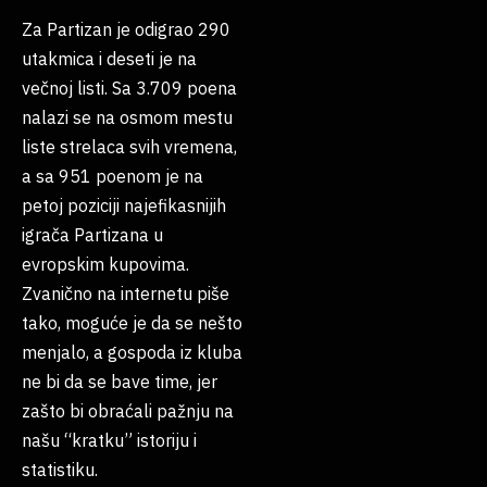
Za Partizan je odigrao 290
utakmica i deseti je na
večnoj listi. Sa 3.709 poena
nalazi se na osmom mestu
liste strelaca svih vremena,
a sa 951 poenom je na
petoj poziciji najefikasnijih
igrača Partizana u
evropskim kupovima.
Zvanično na internetu piše
tako, moguće je da se nešto
menjalo, a gospoda iz kluba
ne bi da se bave time, jer
zašto bi obraćali pažnju na
našu “kratku” istoriju i
statistiku.