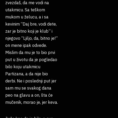
zvezdaš, da me vodi na
utakmicu. Sa teškom
mukom u želucu, a i sa
kevinim “Daj bre, vodi dete,
zar je bitno koji je klub” i
njegovo “Ljiljo, da, bitno je!”
on mene ipak odvede.
Mislim da mu je to bio prvi
put u životu da je pogledao
bilo koju utakmicu
Partizana, a da nije bio
derbi. Ne i poslednji put jer
sam mu se svakog dana
peo na glavu a on, šta će
mučenik, morao je, jer keva.