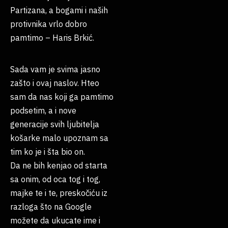
Partizana, a bogami i naših
protivnika vrlo dobro
pamtimo – Haris Brkić.
Sada vam je svima jasno
zašto i ovaj naslov. Hteo
sam da nas koji ga pamtimo
podsetim, a i nove
generacije svih ljubitelja
košarke malo upoznam sa
tim ko je i šta bio on.
Da ne bih kenjao od starta
sa onim, od oca tog i tog,
majke te i te, preskočiću iz
razloga što na Google
možete da ukucate ime i