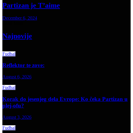
Partizan je T’aime
December 6, 2024
Load More
Najnovije
Fudbal
Reflektor te zove:
August 6, 2026
Fudbal
Korak do jesenjeg dela Evrope: Ko čeka Partizan u
plej-ofu?
August 3, 2026
Fudbal