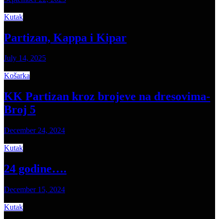
Kutak
Partizan, Kappa i Kipar
July 14, 2025
Košarka
KK Partizan kroz brojeve na dresovima-
Broj 5
December 24, 2024
Kutak
24 godine….
December 15, 2024
Kutak