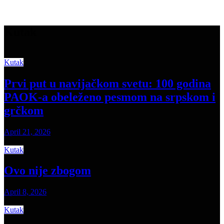
Kutak
Kutak
Prvi put u navijačkom svetu: 100 godina
PAOK-a obeleženo pesmom na srpskom i
grčkom
April 21, 2026
Kutak
Ovo nije zbogom
April 8, 2026
Kutak