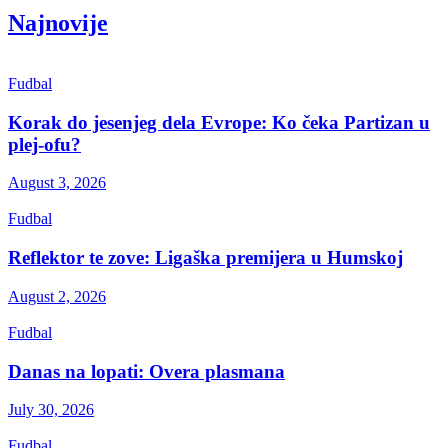
Najnovije
Fudbal
Korak do jesenjeg dela Evrope: Ko čeka Partizan u
plej-ofu?
August 3, 2026
Fudbal
Reflektor te zove: Ligaška premijera u Humskoj
August 2, 2026
Fudbal
Danas na lopati: Overa plasmana
July 30, 2026
Fudbal