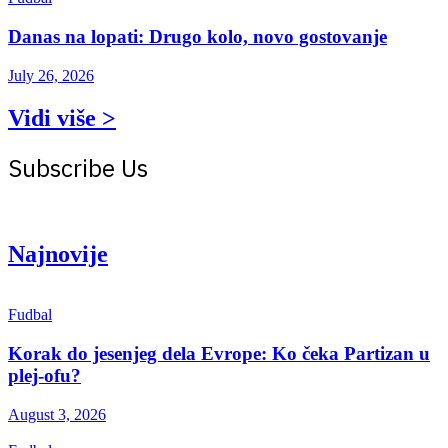
Danas na lopati: Drugo kolo, novo gostovanje
July 26, 2026
Vidi više >
Subscribe Us
Get the latest creative news from Atlas magazine
Najnovije
Fudbal
Korak do jesenjeg dela Evrope: Ko čeka Partizan u
plej-ofu?
August 3, 2026