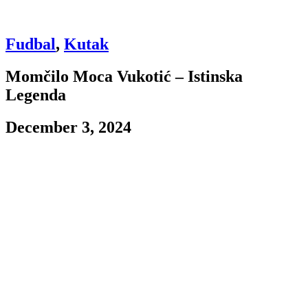
Fudbal
,
Kutak
Momčilo Moca Vukotić – Istinska
Legenda
December 3, 2024
Svako doba Partizana imalo je svoje legende. Naši (pra)dedovi
uživali su u partijama Bobeka i njegovih drugova, umetnika na
terenu, Miloša Milutinovića „Plave čigre“, a neki od njih, mlađi,
dočekali su i „Partizanove bebe“ i čuveno finale na Hejselu. Tokom
sedamdesetih i osamdesetih godina bilo je igrača koji su ispisali
svoja imena u istoriji Partizana, među kojima ne smemo zaboraviti
Dragana Mancea. Ako pitate nas mlađe, svakako je najveće ime u
novijoj istoriji Saša Ilić.
Ali, ako pitate sve one kojima su crno-bele boje u srcu i koji poznaju
makar deo istorije ovog kluba, bez razmišljanja će vam reći koje je
ime najveće koje je ikada obuklo sveti dres – Momčilo Moca
Vukotić.