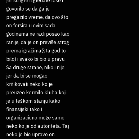
jer su igre izgledale loše i
govorilo se da ga je
pregazilo vreme, da ovo što
on forsira u ovim sada
godinama ne radi posao kao
ranije, da je on previše strog
prema igračima(šta god to
bilo) i svako bi bio u pravu.
Sa druge strane, niko i nije
jer da bi se mogao
kritikovati neko ko je
preuzeo kormilo kluba koji
je u teškom stanju kako
finansijski tako i
organizaciono može samo
neko ko je od autoriteta. Taj
neko je bio upravo on.