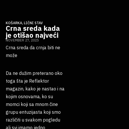
KOŠARKA
,
LIČNI STAV
Crna sreda kada
je otišao najveći
NOVEMBER 27, 2025
Crna sreda da crnja biti ne
može
Da ne dužim preterano oko
toga šta je Reflektor
magazin, kako je nastao i na
kojim osnovama, ko su
momci koji sa mnom čine
grupu entuzijasta koji smo
različiti u svakom pogledu
ali svi imamo jedno