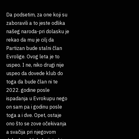
Da podsetim, za one koji su
zaboravili a to jeste odlika
našeg naroda-pri dolasku je
rekao da mu je cilj da
Partizan bude stalni član
Evrolige. Ovog leta je to
uspeo. I ne, niko drugi nije
uspeo da dovede klub do
toga da bude član ni te
2022. godine posle
ispadanja u Evrokupu nego
on sam pa i godinu posle
toga a i dve. Opet, ostaje
ono što se zove očekivanja
a svačija pri njegovom