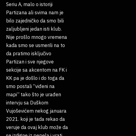
Seriu A, malo o istoriji
Partizana ali svima nam je
bilo zajedničko da smo bili
zaljubljeni jedan isti klub.
Nije prošlo mnogo vremena
kada smo se usmerili na to
da pratimo isključivo
Partizan i sve njegove
sekcije sa akcentom na FK i
KK pa je došlo i do toga da
smo postali “viđeni na
mapi” tako što je urađen
intervju sa Duškom
Vujoševićem nekog januara
2021. koji je tada rekao da
veruje da ovaj klub može da
se izdigne iz pepela i vrati