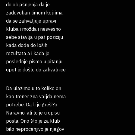
do objašnjenja da je
zadovoljan timom koji ima,
da se zahvaljuje upravi
kluba i možda i nesvesno
sebe stavlja u pat poziciju
kada dođe do loših
rezultata a i kada je
poslednje pismo u pitanju
opet je došlo do zahvalnice.
Da ulazimo u to koliko on
kao trener zna valjda nema
potrebe. Da li je greši?o
Naravno, ali to je u opisu
posla. Ono što je za klub
bilo neprocenjivo je njegov