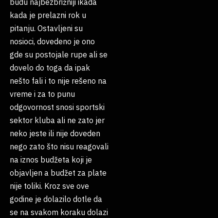
budu najbezbrižniji ikada
kada je prelazni rok u
pitanju. Ostavljeni su
nosioci, dovedeno je ono
gde su postojale rupe ali se
dovelo do toga da ipak
nešto fali i to nije rešeno na
vreme i za to punu
odgovornost snosi sportski
sektor kluba ali ne zato jer
neko jeste ili nije doveden
nego zato što nisu reagovali
na iznos budžeta koji je
objavljen a budžet za plate
nije toliki. Kroz sve ove
godine je dolazilo dotle da
se na svakom koraku dolazi