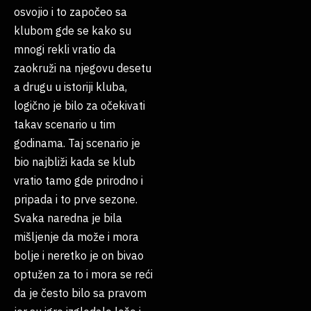
osvojio i to započeo sa
klubom gde se kako su
mnogi rekli vratio da
zaokruži na njegovu desetu
a drugu u istoriji kluba,
logično je bilo za očekivati
takav scenario u tim
godinama. Taj scenario je
bio najbliži kada se klub
vratio tamo gde prirodno i
pripada i to prve sezone.
Svaka naredna je bila
mišljenje da može i mora
bolje i neretko je on bivao
optužen za to i mora se reći
da je često bilo sa pravom