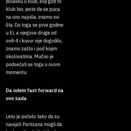
dolasku u klub, koji god to
klub bio, jeste da se puca
na ono najviše, znamo svi
šta. Do toga se prve godine
u EL a njegove druge od
ovih 4 i kusur nije dogodilo,
znamo zašto i pod kojim
okolnostima. Mučno je
podsećati se toga u ovom
momentu.
Da odem fast forward na
ovo sada
Leto je počelo tako da su
navijači Partizana mogli da