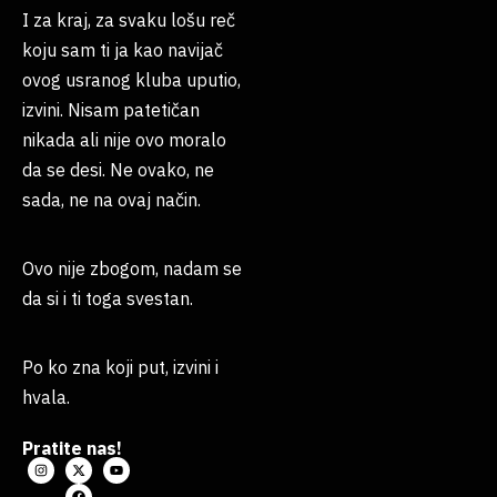
I za kraj, za svaku lošu reč
koju sam ti ja kao navijač
ovog usranog kluba uputio,
izvini. Nisam patetičan
nikada ali nije ovo moralo
da se desi. Ne ovako, ne
sada, ne na ovaj način.
Ovo nije zbogom, nadam se
da si i ti toga svestan.
Po ko zna koji put, izvini i
hvala.
Pratite nas!