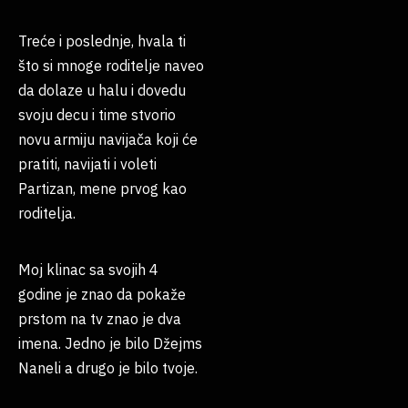
Treće i poslednje, hvala ti
što si mnoge roditelje naveo
da dolaze u halu i dovedu
svoju decu i time stvorio
novu armiju navijača koji će
pratiti, navijati i voleti
Partizan, mene prvog kao
roditelja.
Moj klinac sa svojih 4
godine je znao da pokaže
prstom na tv znao je dva
imena. Jedno je bilo Džejms
Naneli a drugo je bilo tvoje.