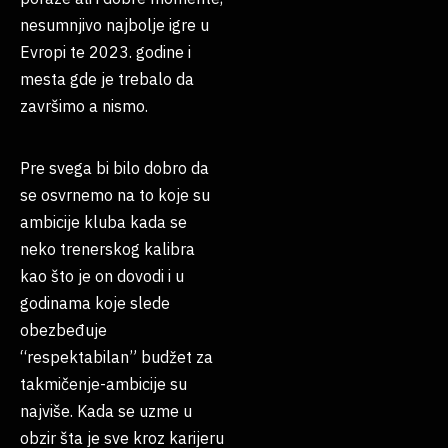
nesumnjivo najbolje igre u
Evropi te 2023. godine i
mesta gde je trebalo da
završimo a nismo.
Pre svega bi bilo dobro da
se osvrnemo na to koje su
ambicije kluba kada se
neko trenerskog kalibra
kao što je on dovodi i u
godinama koje slede
obezbeđuje
“respektabilan” budžet za
takmičenje-ambicije su
najviše. Kada se uzme u
obzir šta je sve kroz karijeru