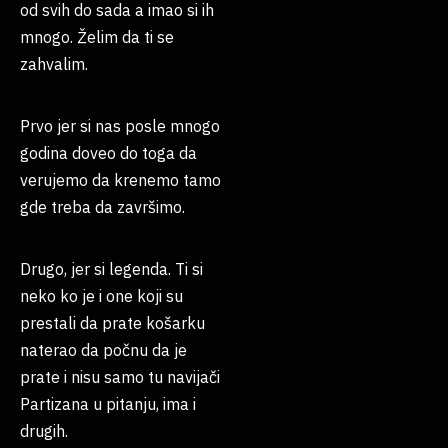
od svih do sada a imao si ih
mnogo. Želim da ti se
zahvalim.
Prvo jer si nas posle mnogo
godina doveo do toga da
verujemo da krenemo tamo
gde treba da završimo.
Drugo, jer si legenda. Ti si
neko ko je i one koji su
prestali da prate košarku
naterao da počnu da je
prate i nisu samo tu navijači
Partizana u pitanju, ima i
drugih.