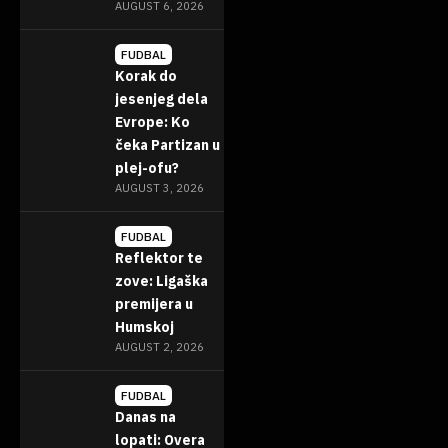
AUGUST 6, 2026
FUDBAL
Korak do
jesenjeg dela
Evrope: Ko
čeka Partizan u
plej-ofu?
AUGUST 3, 2026
FUDBAL
Reflektor te
zove: Ligaška
premijera u
Humskoj
AUGUST 2, 2026
FUDBAL
Danas na
lopati: Overa