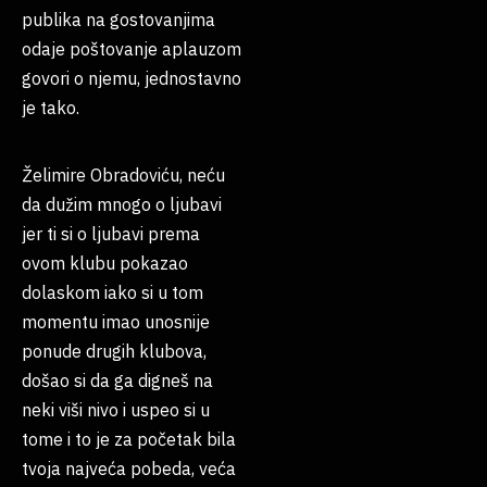
publika na gostovanjima
odaje poštovanje aplauzom
govori o njemu, jednostavno
je tako.
Želimire Obradoviću, neću
da dužim mnogo o ljubavi
jer ti si o ljubavi prema
ovom klubu pokazao
dolaskom iako si u tom
momentu imao unosnije
ponude drugih klubova,
došao si da ga digneš na
neki viši nivo i uspeo si u
tome i to je za početak bila
tvoja najveća pobeda, veća