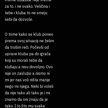
za to. i ne ovako. Veličina i
tebe i kluba to ne smeju
sebi da dozvole.
O tome kako se klub poneo
prema ovoj situaciji ne želim
da trošim reči. Počevši od
uprave kluba pa do igrača
koji su morali tebe da
slušaju a nisu dovoljno. Ovo
nije on zaslužio a nismo ni
mi jer nas voli ništa manje
nego mi njega. Neki bi voleli
da nije tako ali tako je i mi
znamo da oni znaju da je
tako. I to što mu svaka