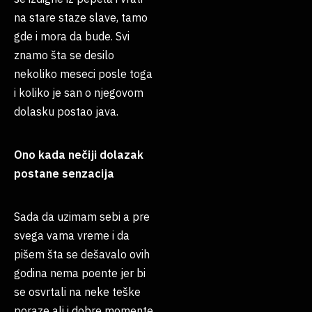
na stare staze slave, tamo
gde i mora da bude. Svi
znamo šta se desilo
nekoliko meseci posle toga
i koliko je san o njegovom
dolasku postao java.
Ono kada nečiji dolazak
postane senzacija
Sada da uzimam sebi a pre
svega vama vreme i da
pišem šta se dešavalo ovih
godina nema poente jer bi
se osvrtali na neke teške
poraze ali i dobre momente,