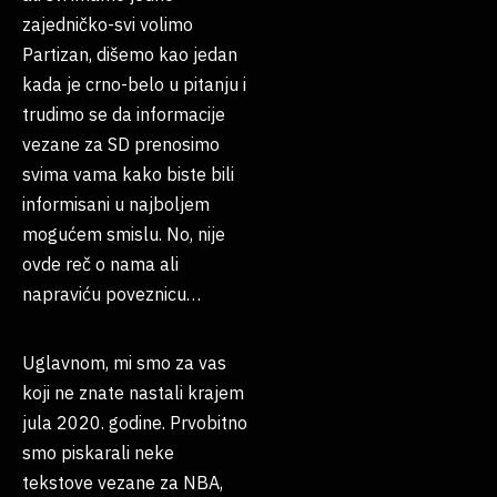
zajedničko-svi volimo
Partizan, dišemo kao jedan
kada je crno-belo u pitanju i
trudimo se da informacije
vezane za SD prenosimo
svima vama kako biste bili
informisani u najboljem
mogućem smislu. No, nije
ovde reč o nama ali
napraviću poveznicu…
Uglavnom, mi smo za vas
koji ne znate nastali krajem
jula 2020. godine. Prvobitno
smo piskarali neke
tekstove vezane za NBA,