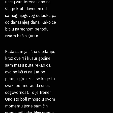
uticaj van terena i ono na
šta je klub doveden od
samog njegovog dolaska pa
do današnjeg dana. Kako će
biti u narednom periodu
nisam baš siguran.
Kada sam ja lično u pitanju,
kroz ove 4 i kusur godine
sam masu puta rekao da
ovo ne liči ni na šta po
pitanju igre i zna se ko je tu
svaki put morao da snosi
odgovornost. To je trener.
Ono što boli mnogo u ovom
momentu jeste sam čin i
vreme odlaska. Nije vreme