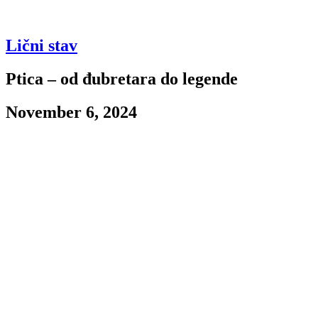
Lični stav
Ptica – od đubretara do legende
November 6, 2024
Za one koji malo duže prate Nba ligu i za one koji prate Boston
Seltikse u istoj ovaj naslov ne bi bio nepoznanica i znalo bi se
odmah o kome se radi. Za one malo mlađe koji pamte Ligu od
Kobija, Lebrona, Durenta znam da je nadimak košarkaša o kome ću
vam pričati nepoznanica.
Kada se spomenu Boston Seltiksi prvo ime koje pada na pamet Bil
Rasel, čovek koji će verovatno u istoriji Lige i za narednih 200
godina ostati upamćen po 11 titula šampiona (znam, neki će reći da
je u onoj eri bilo lakše, bla bla ali hajde ti prijatelju budi najbolji u
magacinu Maksija 11 godina od ukupno 15. No, pošto o njemu nije
ovaj članak jer je naslov The Great White Hope, onda svi znamo ko
je u pitanju.