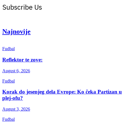
Subscribe Us
Get the latest creative news from Atlas magazine
Najnovije
Fudbal
Reflektor te zove:
August 6, 2026
Fudbal
Korak do jesenjeg dela Evrope: Ko čeka Partizan u
plej-ofu?
August 3, 2026
Fudbal