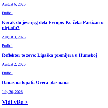
August 6, 2026
Fudbal
Korak do jesenjeg dela Evrope: Ko čeka Partizan u
plej-ofu?
August 3, 2026
Fudbal
Reflektor te zove: Ligaška premijera u Humskoj
August 2, 2026
Fudbal
Danas na lopati: Overa plasmana
July 30, 2026
Vidi više >