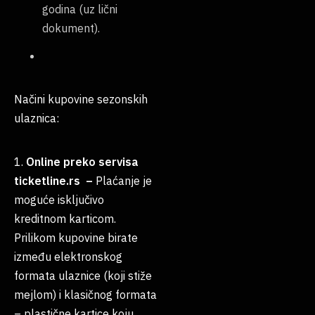
godina (uz lični
dokument).
Načini kupovine sezonskih
ulaznica:
1.
Online preko servisa
ticketline.rs –
Plaćanje je
moguće isključivo
kreditnom karticom.
Prilikom kupovine birate
između elektronskog
formata ulaznice (koji stiže
mejlom) i klasičnog formata
– plastične kartice koju