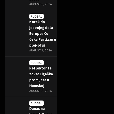
AUGUST 6, 2026
FUDBAL
Korak do
jesenjeg dela
Evrope: Ko
čeka Partizan u
plej-ofu?
AUGUST 3, 2026
FUDBAL
Reflektor te
zove: Ligaška
premijera u
Humskoj
AUGUST 2, 2026
FUDBAL
Danas na