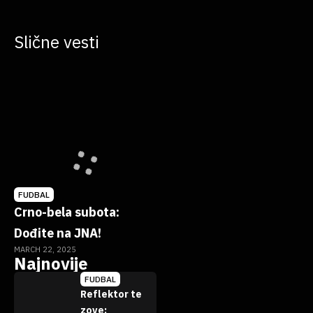
Slične vesti
FUDBAL
Crno-bela subota:
Dođite na JNA!
MARCH 22, 2025
Najnovije
FUDBAL
Reflektor te
zove: