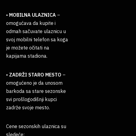
•
MOBILNA ULAZNICA
–
omogućava da kupite i
odmah sačuvate ulaznicu u
svoj mobilni telefon sa koga
je možete očitati na
kapijama stadiona.
•
ZADRŽI STARO MESTO
–
omogućeno je da unosom
barkoda sa stare sezonske
svi prošlogodišnji kupci
zadrže svoje mesto.
Cene sezonskih ulaznica su
sledeće: