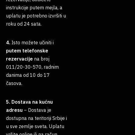
instrukcije putem mejla, a
uplatu je potrebno izvršiti u
roku od 24 sata.
4.
Isto možete učiniti i
putem telefonske
rezervacije
na broj
011/20-30-570, radnim
danima od 10 do 17
časova.
5. Dostava na kućnu
adresu
– Dostava je
dostupna na teritoriji Srbije i
u sve zemlje sveta. Uplatu
vršite online ili na račun,