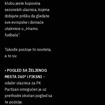
klubu jeste kupovina
sezonskih ulaznica, kojima
dobijate priliku da gledate
sve evropske i domaće
utakmice u „Hramu
fudbala“.
Takođe postoje tri noviteta,
a to su:
•
POGLED SA ŽELJENOG
MESTA 360° i FIKSNI
–
odabir ulaznica za FK
Partizan omogućen je uz
prethodni okviran pogled sa
te pozicije.