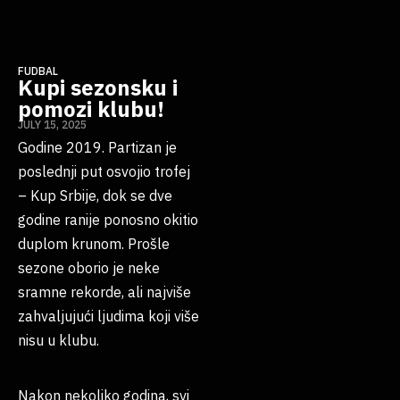
FUDBAL
Kupi sezonsku i
pomozi klubu!
JULY 15, 2025
Godine 2019. Partizan je
poslednji put osvojio trofej
– Kup Srbije, dok se dve
godine ranije ponosno okitio
duplom krunom. Prošle
sezone oborio je neke
sramne rekorde, ali najviše
zahvaljujući ljudima koji više
nisu u klubu.
Nakon nekoliko godina, svi