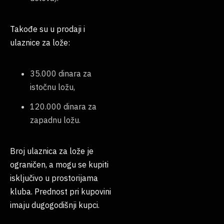
Takođe su u prodaji i
ulaznice za lože:
35.000 dinara za
istočnu ložu,
120.000 dinara za
zapadnu ložu.
Broj ulaznica za lože je
ograničen, a mogu se kupiti
isključivo u prostorijama
kluba. Prednost pri kupovini
imaju dugogodišnji kupci.