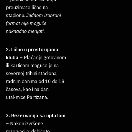
preuzimate lično na
stadionu.
Jednom izabrani
format nije moguće
naknadno menjati.
2. Lično u prostorijama
kluba
– Plaćanje gotovinom
ili karticom moguće je na
severnoj tribini stadiona,
radnim danima od 10 do 18
časova, kao i na dan
utakmice Partizana.
3. Rezervacija sa uplatom
– Nakon izvršene
rezervacije, dobićete