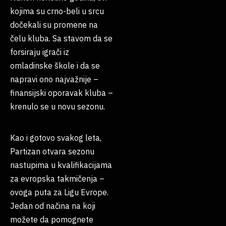
kojima su crno-beli u srcu
dočekali su promene na
čelu kluba. Sa stavom da se
forsiraju igrači iz
omladinske škole i da se
napravi ono najvažnije –
finansijski oporavak kluba –
krenulo se u novu sezonu.
Kao i gotovo svakog leta,
Partizan otvara sezonu
nastupima u kvalifikacijama
za evropska takmičenja –
ovoga puta za Ligu Evrope.
Jedan od načina na koji
možete da pomognete