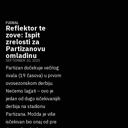
FUDBAL
Reflektor te
zove: Ispit
zrelosti za
Partizanovu
omladinu
SEPTEMBER 20, 2025
Partizan dočekuje večitog
rivala (19 časova) u prvom
ovosezonskom derbiju.
Nećemo lagati – ovo je
jedan od dugo isčekivanijih
derbija na stadionu
Partizana. Možda je više
isčekivan bio onaj od pre