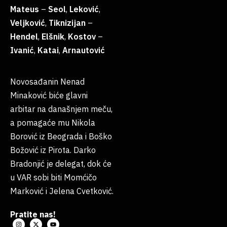
Mateus
–
Seol
,
Leković
,
Veljković
,
Tiknizijan
–
Hendel
,
Elšnik
,
Kostov
–
Ivanić
,
Katai
,
Arnautović
Novosađanin Nenad
Minaković biće glavni
arbitar na današnjem meču,
a pomagaće mu Nikola
Borović iz Beograda i Boško
Božović iz Pirota. Darko
Bradonjić je delegat, dok će
u VAR sobi biti Momćičo
Marković i Jelena Cvetković.
Pratite nas!