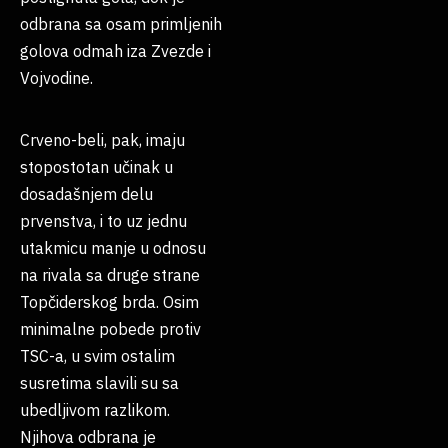
odbrana sa osam primljenih
golova odmah iza Zvezde i
Vojvodine.
Crveno-beli, pak, imaju
stopostotan učinak u
dosadašnjem delu
prvenstva, i to uz jednu
utakmicu manje u odnosu
na rivala sa druge strane
Topčiderskog brda. Osim
minimalne pobede protiv
TSC-a, u svim ostalim
susretima slavili su sa
ubedljivom razlikom.
Njihova odbrana je