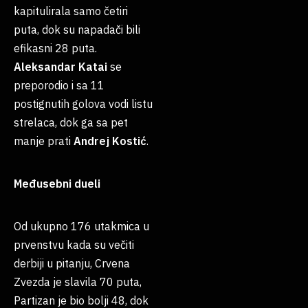
kapitulirala samo četiri
puta, dok su napadači bili
efikasni 28 puta.
Aleksandar
Katai
se
preporodio i sa 11
postignutih golova vodi listu
strelaca, dok ga sa pet
manje prati
Andrej
Kostić
.
Međusebni dueli
Od ukupno 176 utakmica u
prvenstvu kada su večiti
derbiji u pitanju, Crvena
Zvezda je slavila 70 puta,
Partizan je bio bolji 48, dok