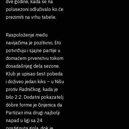
dve godine, kada se na
polusezoni odlučivalo ko će
prezimiti na vrhu tabele.
Raspoloženje među
navijačima je pozitivno, što
potvrđuju i sjajne partije u
domaćem prvenstvu tokom
dosadašnjeg dela sezone.
Klub je upisao šest pobeda
i doživeo jedan kiks – u Nišu
protiv Radničkog, kada je
bilo 2:2. Dodatni pokazatelj
dobre forme je činjenica da
Partizan ima drugi najbolji
napad u ligi sa 24
postignuta gola, dok je