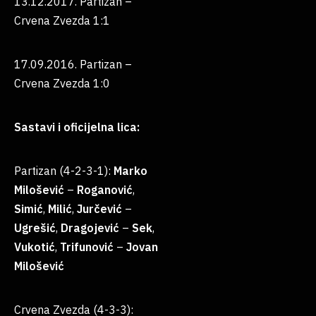
13.12.2017. Partizan –
Crvena Zvezda 1:1
17.09.2016. Partizan –
Crvena Zvezda 1:0
Sastavi i oficijelna lica:
Partizan (4-2-3-1):
Marko
Milošević
–
Roganović
,
Simić
,
Milić
,
Jurčević
–
Ugrešić
,
Dragojević
–
Sek
,
Vukotić
,
Trifunović
–
Jovan
Milošević
Crvena Zvezda (4-3-3):