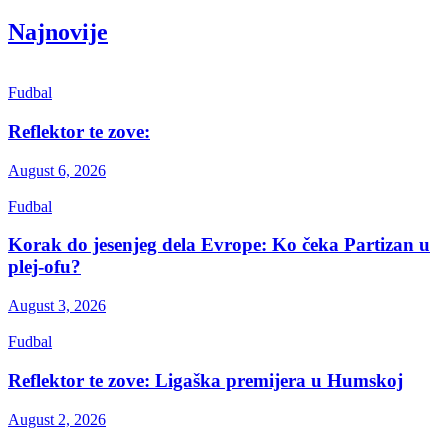
Najnovije
Fudbal
Reflektor te zove:
August 6, 2026
Fudbal
Korak do jesenjeg dela Evrope: Ko čeka Partizan u
plej-ofu?
August 3, 2026
Fudbal
Reflektor te zove: Ligaška premijera u Humskoj
August 2, 2026