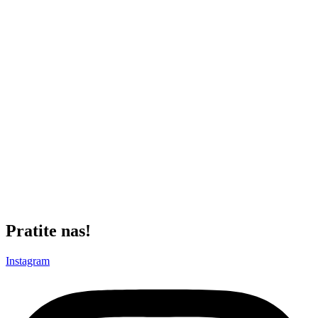
nesuglasice.
Kao odgovoran muškarac, svestan ozbiljnosti problema
porodičnog nasilja, bez pogovora prihvatam izrečenu zabranu.
Smatram da takve mere treba da budu u službi zaštite onih
kojima su zaista potrebne.
Pozivam medije da objave ovaj demanti istim intenzitetom i na
isti način kao što su objavili netačne i neproverene informacije o
meni. Smatram da je to najmanje što javnost i ja zaslužujemo u
ime istine i profesionalnog novinarstva.
S poštovanjem,
Ratko Varda
Foto: Srđan Stevanović / Starsport
Pratite nas!
Instagram