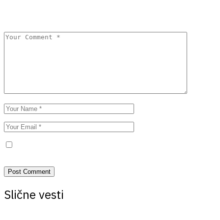
Your email address will not be published.
Required fields are
marked
*
Save my name, email, and website in this browser for the next
time I comment.
Slične vesti