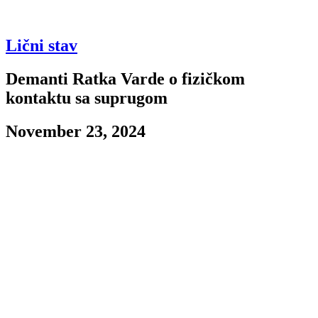
Lični stav
Demanti Ratka Varde o fizičkom
kontaktu sa suprugom
November 23, 2024
Prenosimo vam demanti bivšeg košarkaša Partizana Ratka Varde, na
tvrdnje medija kako je fizički napao bivšu suprugu. Pismo
prenosimo u celosti ispod:
Poštovani,
Ovim putem obraćam se javnosti kako bih zaštitio sebe i svoju
porodicu, posebno svoju decu, od senzacionalističkih naslova i
neistinitih priča koje nisu proverene ni sa mnom, ni sa mojim
advokatom.
Najoštrije demantujem tvrdnje o bilo kakvom fizičkom
kontaktu sa I.P., kao i navode o tome da sam uhapšen. Iz