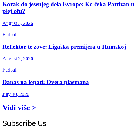
Korak do jesenjeg dela Evrope: Ko čeka Partizan u
plej-ofu?
August 3, 2026
Fudbal
Reflektor te zove: Ligaška premijera u Humskoj
August 2, 2026
Fudbal
Danas na lopati: Overa plasmana
July 30, 2026
Vidi više >
Subscribe Us
Get the latest creative news from Atlas magazine