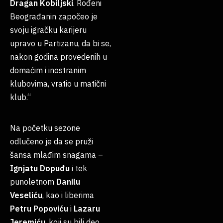
Dragan
Kobiljski
. Rođeni
Beograđanin započeo je
svoju igračku karijeru
upravo u Partizanu, da bi se,
nakon godina provedenih u
domaćim i inostranim
klubovima, vratio u matični
klub.“
Na početku sezone
odlučeno je da se pruži
šansa mlađim snagama –
Ignjatu
Dopuđu
i tek
punoletnom
Danilu
Veseliću
, kao i liberima
Petru
Popoviću
i
Lazaru
Jeremiću
, koji su bili deo