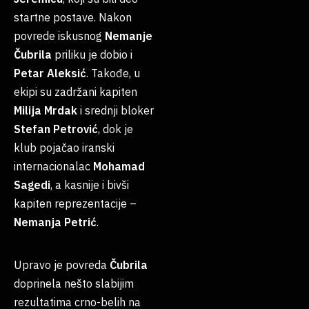
startne postave. Nakon
povrede iskusnog
Nemanje
Čubrila
priliku je dobio i
Petar
Aleksić
. Takođe, u
ekipi su zadržani kapiten
Milija
Mrdak
i srednji bloker
Stefan
Petrović
, dok je
klub pojačao iranski
internacionalac
Mohamad
Sagedi
, a kasnije i bivši
kapiten reprezentacije –
Nemanja
Petrić
.
Upravo je povreda
Čubrila
doprinela nešto slabijim
rezultatima crno-belih na