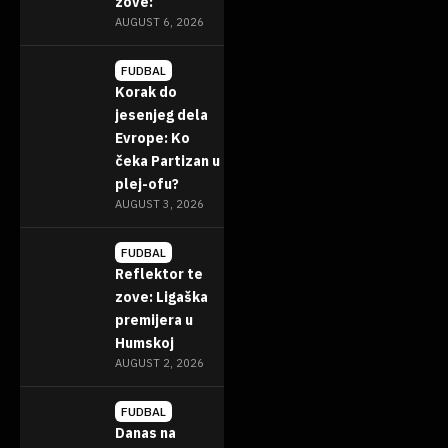
zove:
AUGUST 6, 2026
FUDBAL
Korak do
jesenjeg dela
Evrope: Ko
čeka Partizan u
plej-ofu?
AUGUST 3, 2026
FUDBAL
Reflektor te
zove: Ligaška
premijera u
Humskoj
AUGUST 2, 2026
FUDBAL
Danas na