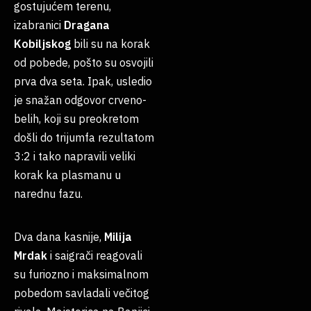
gostujućem terenu,
izabranici
Dragana
Kobiljskog
bili su na korak
od pobede, pošto su osvojili
prva dva seta. Ipak, usledio
je snažan odgovor crveno-
belih, koji su preokretom
došli do trijumfa rezultatom
3:2 i tako napravili veliki
korak ka plasmanu u
narednu fazu.
Dva dana kasnije,
Milija
Mrdak
i saigrači reagovali
su furiozno i maksimalnom
pobedom savladali večitog