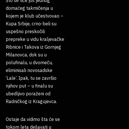
Što se tiče još jednog
domaćeg takmičenja u
kojem je klub učestvovao –
Kupa Srbije, crno-beli su
uspešno preskočili
prepreke u vidu kraljevačke
Ribnice i Takova iz Gornjeg
Milanovca, dok su u
polufinalu, u dvomeču,
eliminisali novosadske
‘Lale’. Ipak, tu se završio
njihov put – u finalu su
ubedljivo poraženi od
Radničkog iz Kragujevca.
Ostaje da vidimo šta će se
tokom leta dešavati u