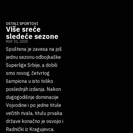
OSTALI SPORTOVI
Više sreće
sledeće sezone
MAY 31, 2025
Spuštena je zavesa na još
jednu sezonu odbojkaške
Superlige Srbije, a dobili
smo novog, četvrtog
šampiona u isto toliko
poslednjih izdanja. Nakon
dugogodišnje dominacije
Vojvodine i po jedne titule
večitih rivala, titulu prvaka
države konačno je osvojio i
Radnički iz Kragujevca.