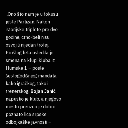
„Ono što nam je u fokusu
jeste Partizan. Nakon
istorijske triplete pre dve
godine, crno-beli nisu
osvojili nijedan trofej.
Prošlog leta usledila je
smena na klupi kluba iz
Humske 1 – posle
šestogodišnjeg mandata,
kako igračkog, tako i
trenerskog,
Bojan
Janić
napustio je klub, a njegovo
mesto preuzeo je dobro
poznato lice srpske
odbojkaške javnosti –