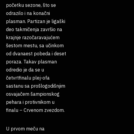
početku sezone, što se
odrazilo i na konačni
plasman. Partizan je ligaški
deo takmičenja završio na
krajnje razočaravajućem
šestom mestu, sa učinkom
od dvanaest pobeda i deset
poraza. Takav plasman
odredio je da se u
četvrtfinalu plej-ofa
sastanu sa prošlogodišnjim
osvajačem šampionskog
pehara i protivnikom u
finalu – Crvenom zvezdom.
U prvom meču na