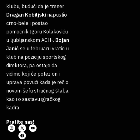
klubu, budući da je trener
Dragan
Kobiljski
napustio
crno-bele i postao
pomoćnik Igoru Kolakoviću
u ljubljanskom ACH-.
Bojan
Janić
se u februaru vratio u
klub na poziciju sportskog
direktora, pa ostaje da
vidimo koji će potez on i
uprava povući kada je reč o
novom šefu stručnog štaba,
kao i o sastavu igračkog
kadra.
Pratite nas!