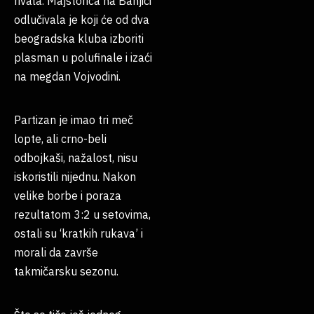
rivala. Majstorica na Banjici
odlučivala je koji će od dva
beogradska kluba izboriti
plasman u polufinale i izaći
na megdan Vojvodini.
Partizan je imao tri meč
lopte, ali crno-beli
odbojkaši, nažalost, nisu
iskoristili nijednu. Nakon
velike borbe i poraza
rezultatom 3:2 u setovima,
ostali su ‘kratkih rukava’ i
morali da završe
takmičarsku sezonu.