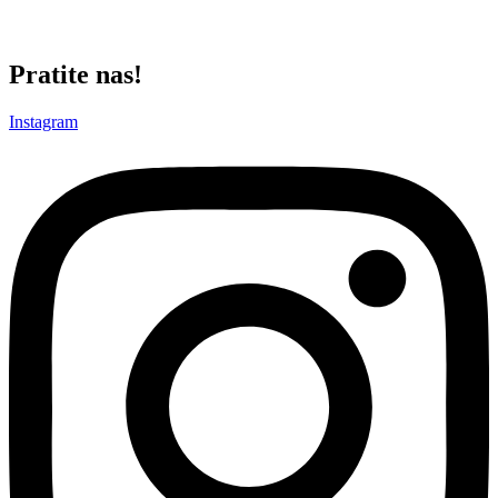
Crno-bele u sledećem kolu očekuje gostovanje u Ubu protiv
istoimene ekipe.
Pratite nas!
Instagram