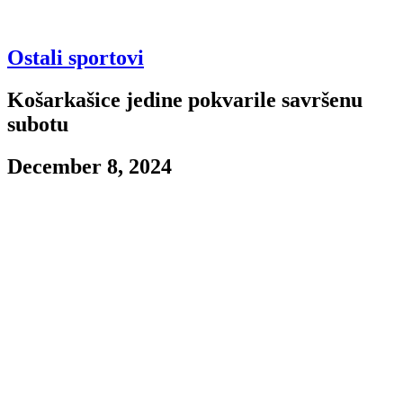
Ostali sportovi
Košarkašice jedine pokvarile savršenu
subotu
December 8, 2024
Ženski košarkaški klub Partizan
Subota je mogla biti idealan dan za navijače Partizana, da su i
igračice „pod obručima“ slavile. Nažalost, one su poražene u Šapcu
od ekipe Duge rezultatom 65:60 u 9. kolu ženske košarkaške
Superlige Srbije.
Prva četvrtina završena je rezultatom 18:17, a nakon prvih dvadeset
minuta na semaforu je bio nerešen rezultat – 35:35. Šapčanke su
nakon povratka sa odmora u trećoj četvrtini preuzele vođstvo, koje
su zadržale rezultatom 50:48.
U poslednjoj četvrtini se menjalo vođstvo. Najpre su crno-bele