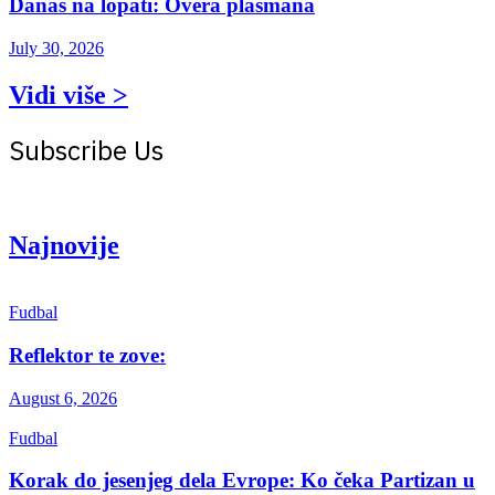
Danas na lopati: Overa plasmana
July 30, 2026
Vidi više >
Subscribe Us
Get the latest creative news from Atlas magazine
Najnovije
Fudbal
Reflektor te zove:
August 6, 2026
Fudbal
Korak do jesenjeg dela Evrope: Ko čeka Partizan u