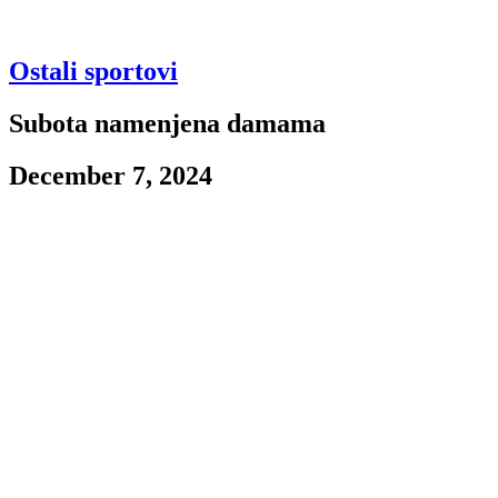
Ostali sportovi
Subota namenjena damama
December 7, 2024
Ženski košarkaški klub
U popodnevnom terminu naše košarkašice očekuje veoma težak
meč na gostovanju u Šapcu.
Protivnik je ekipa Duge koja u dosadašnjem toku takmičenja ima
skor od šest pobeda i tri
poraza. Na svom terenu Šapčanke imaju polovičan učinak –
pobedile su Spartak iz Subotice i
Novosadsku žensku košarkašku akademiju, dok su izgubile od
Crvene zvezde i Kraljeva.
Izabranice Miljane Bojović su u sredu doživele poraz na gostovanju
u Bugarskoj od Beroe, ali u
domaćem šampionatu imaju niz od dve pobede. Kao gost jedinu