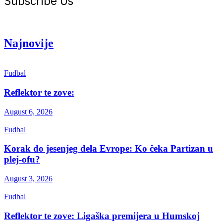
Subscribe Us
Get the latest creative news from Atlas magazine
Najnovije
Fudbal
Reflektor te zove:
August 6, 2026
Fudbal
Korak do jesenjeg dela Evrope: Ko čeka Partizan u
plej-ofu?
August 3, 2026
Fudbal
Reflektor te zove: Ligaška premijera u Humskoj