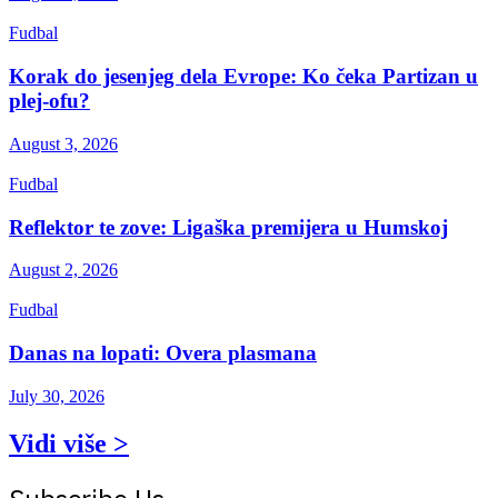
Fudbal
Korak do jesenjeg dela Evrope: Ko čeka Partizan u
plej-ofu?
August 3, 2026
Fudbal
Reflektor te zove: Ligaška premijera u Humskoj
August 2, 2026
Fudbal
Danas na lopati: Overa plasmana
July 30, 2026
Vidi više >