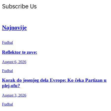
Subscribe Us
Get the latest creative news from Atlas magazine
Najnovije
Fudbal
Reflektor te zove:
August 6, 2026
Fudbal
Korak do jesenjeg dela Evrope: Ko čeka Partizan u
plej-ofu?
August 3, 2026
Fudbal