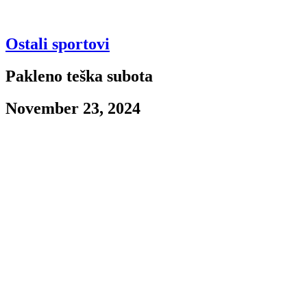
Ostali sportovi
Pakleno teška subota
November 23, 2024
Još jedan crno-beli vikend je pred nama. U njemu nas očekuju dve
utakmice u Beogradu i jedna u Novom Sadu. Sve tri sekcije imaće
vraški težak posao.
Ženski košarkaški klub
Da krenemo sa damama koje igraju „igru pod obručima“. One prve
izlaze na teren, i to od 15 časova, na gostujućem terenu u dvorani
„Dejan Milojević“. Protivnik će im biti ekipa Mega MIS-a, koja u
dosadašnjih šest kola ima bilans od 4 pobede i dva poraza. Na svom
parketu do sada su ostvarile tri ubedljive pobede – na otvaranju
prvenstva protiv kraljevačke Sloge (82:50), zatim protiv Rasa, kada
su slavile najubedljivije sa 86:45, dok su na poslednjoj utakmici pred
svojim navijačima savladale Vojvodinu (63:46).