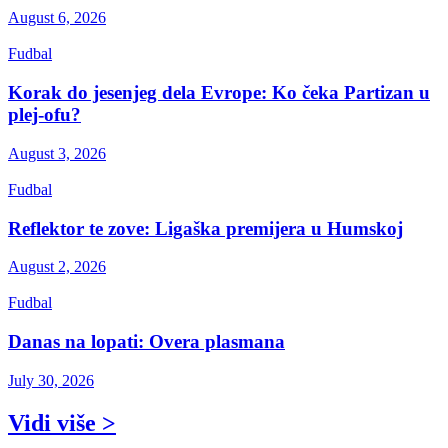
August 6, 2026
Fudbal
Korak do jesenjeg dela Evrope: Ko čeka Partizan u
plej-ofu?
August 3, 2026
Fudbal
Reflektor te zove: Ligaška premijera u Humskoj
August 2, 2026
Fudbal
Danas na lopati: Overa plasmana
July 30, 2026
Vidi više >