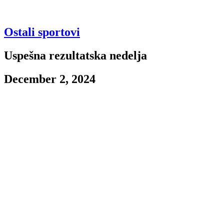
Ostali sportovi
Uspešna rezultatska nedelja
December 2, 2024
Odbojkaški klub
Odbojkaši su imali ispred sebe derbi meč protiv ekipe Spartaka iz
Subotice. Crno-beli su ušli u ovaj duel s nizom od dve pobede u
domaćem šampionatu, a najvrednija ove sezone ostvarena je u
prošlom kolu protiv Vojvodine u Novom Sadu. Prvi set pripao je
domaćem timu rezultatom 25:20. Sledeći set, istim rezultatom,
osvojili su Subotičani. Partizan je uzvratio u trećem setu (25:21) i
bio na korak od pobede. Ipak, plavo-beli su izborili “zlatni set” –
četvrti set, nakon velike borbe, dobili su rezultatom 25:23. U
odlučujućem setu Spartak je vodio 5:4, ali su Beograđani napravili
seriju od šest vezanih poena i preuzeli kontrolu nad igrom. Set su
osvojili na kraju rezultatom 15:10.