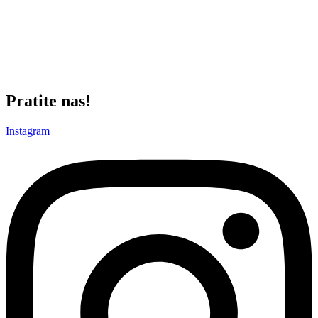
Džeki Karmen sa 10. Na suprotnoj strani, Jovana Đurić je podelila
epitet najefikasnije igračice utakmice, dok su Ana Perić i Lara
Bošnjaković postigle po 11 poena.
Sledeći meč crno-bele dame igraju na gostovanju u Bugarskoj protiv
ekipe Beroe, u okviru Ženske ABA lige.
Pratite nas!
Instagram