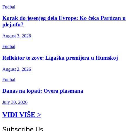
Fudbal
Korak do jesenjeg dela Evrope: Ko čeka Partizan u
plej-ofu?
August 3, 2026
Fudbal
Reflektor te zove: Ligaška premijera u Humskoj
August 2, 2026
Fudbal
Danas na lopati: Overa plasmana
July 30, 2026
VIDI VIŠE >
Subscribe Us