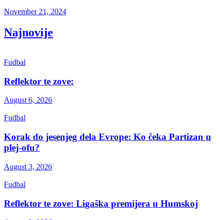
November 21, 2024
Najnovije
Fudbal
Reflektor te zove:
August 6, 2026
Fudbal
Korak do jesenjeg dela Evrope: Ko čeka Partizan u
plej-ofu?
August 3, 2026
Fudbal
Reflektor te zove: Ligaška premijera u Humskoj