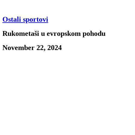
Ostali sportovi
Rukometaši u evropskom pohodu
November 22, 2024
Igrači drugog najpopularnijeg dvoranskog sporta gostuju u Austriji u
šesnaestini finala EHF Evropskog kupa. Protivnik crno-belima biće
UHK Krems iz istoimenog mesta, a meč je zakazan za 19
časova.Igrači drugog najpopularnijeg dvoranskog sporta gostuju u
Austriji u šesnaestini finala EHF Evropskog kupa. Protivnik crno-
belima biće UHK Krems iz istoimenog mesta, a meč je zakazan za
19 časova.
Partizan u Evropi ove sezone
Crno-beli su sjajno započeli sezonu u domaćem šampionatu, a u
međuvremenu su odigrali i dvomeč protiv luksemburškog Beršema.
Nikola Zečević i saigrači nisu imali preterano težak zadatak u obe