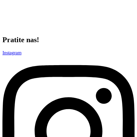
Povreda je prošlost, vratio sam se, odradio sve neophodne terapije
i spreman sam da nastavim u istom ritmu u kom sam započeo
sezonu.”
– . izjavio je za klupski sajt Nikola Crnoglavac, najbolji
strelac ove sezone crno-belih.
Izvor: RKPartizan
Pratite nas!
Instagram