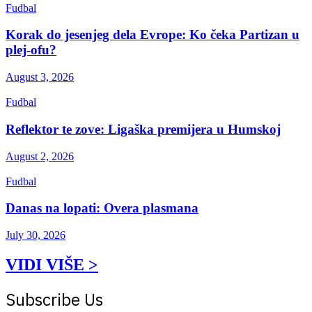
Fudbal
Korak do jesenjeg dela Evrope: Ko čeka Partizan u
plej-ofu?
August 3, 2026
Fudbal
Reflektor te zove: Ligaška premijera u Humskoj
August 2, 2026
Fudbal
Danas na lopati: Overa plasmana
July 30, 2026
VIDI VIŠE >
Subscribe Us