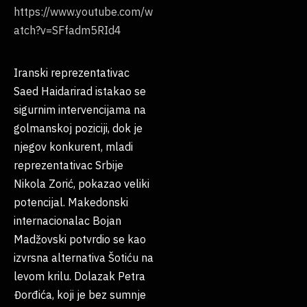
https://www.youtube.com/w
atch?v=SFfadm5RId4
Iranski reprezentativac
Saed Haidarirad istakao se
sigurnim intervencijama na
golmanskoj poziciji, dok je
njegov konkurent, mladi
reprezentativac Srbije
Nikola Zorić, pokazao veliki
potencijal. Makedonski
internacionalac Bojan
Madžovski potvrdio se kao
izvrsna alternativa Šotiću na
levom krilu. Dolazak Petra
Đorđića, koji je bez sumnje