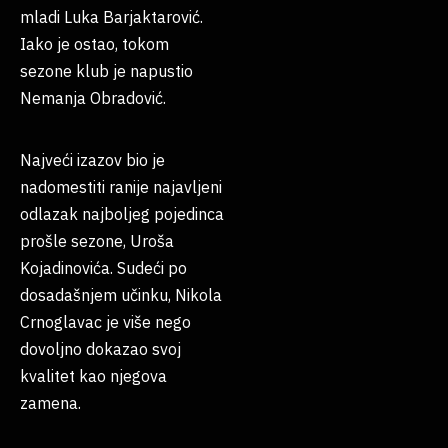
mladi Luka Barjaktarović.
Iako je ostao, tokom
sezone klub je napustio
Nemanja Obradović.
Najveći izazov bio je
nadomestiti ranije najavljeni
odlazak najboljeg pojedinca
prošle sezone, Uroša
Kojadinovića. Sudeći po
dosadašnjem učinku, Nikola
Crnoglavac je više nego
dovoljno dokazao svoj
kvalitet kao njegova
zamena.