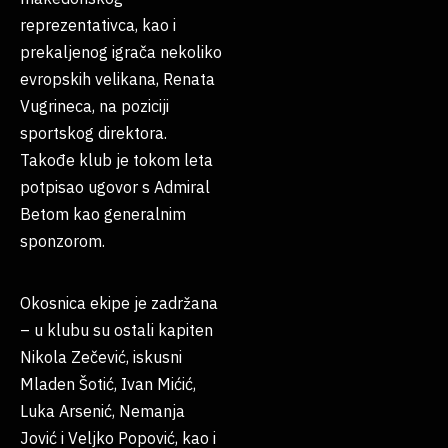
reprezentativca, kao i
prekaljenog igrača nekoliko
evropskih velikana, Renata
Vugrineca, na poziciji
sportskog direktora.
Takođe klub je tokom leta
potpisao ugovor s Admiral
Betom kao generalnim
sponzorom.
Okosnica ekipe je zadržana
– u klubu su ostali kapiten
Nikola Zečević, iskusni
Mladen Šotić, Ivan Mićić,
Luka Arsenić, Nemanja
Jović i Veljko Popović, kao i