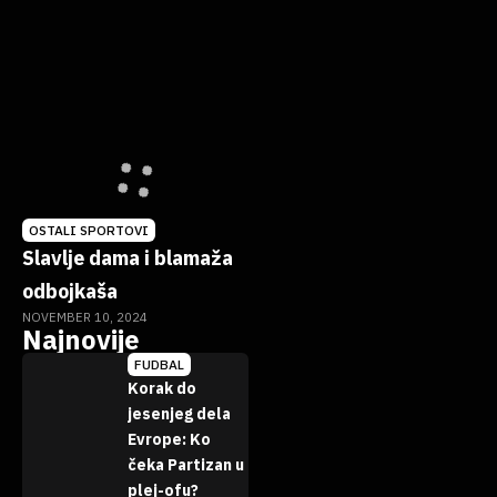
OSTALI SPORTOVI
Slavlje dama i blamaža
odbojkaša
NOVEMBER 10, 2024
Najnovije
FUDBAL
Korak do
jesenjeg dela
Evrope: Ko
čeka Partizan u
plej-ofu?