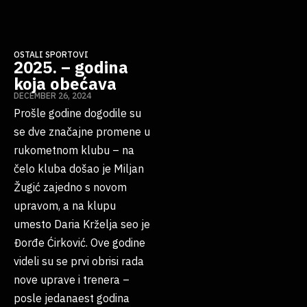
OSTALI SPORTOVI
2025. – godina
koja obećava
DECEMBER 26, 2024
Prošle godine dogodile su
se dve značajne promene u
rukometnom klubu – na
čelo kluba došao je Miljan
Žugić zajedno s novom
upravom, a na klupu
umesto Daria Krželja seo je
Đorđe Ćirković. Ove godine
videli su se prvi obrisi rada
nove uprave i trenera –
posle jedanaest godina