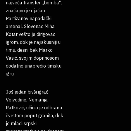
najveća transfer „bomba“,
značajno je ojačao
Partizanov napadački
arsenal. Slovenac Miha
Kotar vešto je dirigovao
igrom, dok je najiskusniji u
timu, desni bek Marko
Vasić, svojim doprinosom
dodatno unapredio timsku
igru.
Još jedan bivši igrač
Vojvodine, Nemanja
Ratković, učinio je odbranu
čvrstom poput granita, dok
je mladi srpski