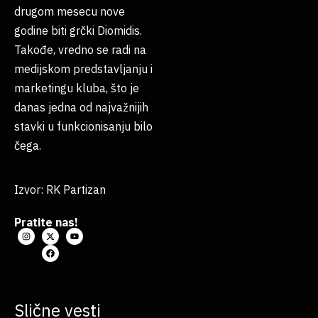
drugom mesecu nove
godine biti grčki Diomidis.
Takođe, vredno se radi na
medijskom predstavljanju i
marketingu kluba, što je
danas jedna od najvažnijih
stavki u funkcionisanju bilo
čega.
Izvor: RK Partizan
Pratite nas!
Slične vesti