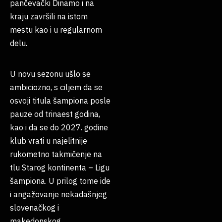
pančevački Dinamo i na
kraju završili na istom
mestu kao i u regularnom
delu.
U novu sezonu ušlo se
ambiciozno, s ciljem da se
osvoji titula šampiona posle
pauze od trinaest godina,
kao i da se do 2027. godine
klub vrati u najelitnije
rukometno takmičenje na
tlu Starog kontinenta – Ligu
šampiona. U prilog tome ide
i angažovanje nekadašnjeg
slovenačkog i
makedonskog