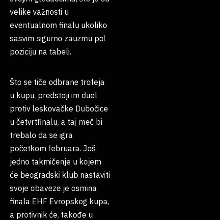
velike važnosti u
eventualnom finalu ukoliko
sasvim sigurno zauzmu pol
poziciju na tabeli.
Što se tiče odbrane trofeja
u kupu, predstoji im duel
protiv leskovačke Dubočice
u četvrtfinalu, a taj meč bi
trebalo da se igra
početkom februara. Još
jedno takmičenje u kojem
će beogradski klub nastaviti
svoje obaveze je osmina
finala EHF Evropskog kupa,
a protivnik će, takođe u