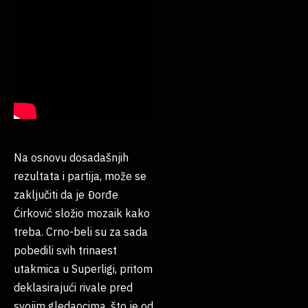
Na osnovu dosadašnjih
rezultata i partija, može se
zaključiti da je Đorđe
Ćirković složio mozaik kako
treba. Crno-beli su za sada
pobedili svih trinaest
utakmica u Superligi, pritom
deklasirajući rivale pred
svojim gledaocima, što je od