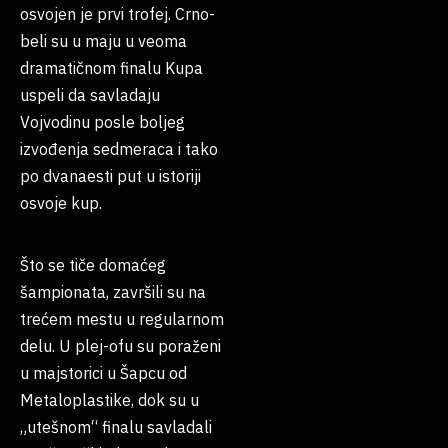
osvojen je prvi trofej. Crno-
beli su u maju u veoma
dramatičnom finalu Kupa
uspeli da savladaju
Vojvodinu posle boljeg
izvođenja sedmeraca i tako
po dvanaesti put u istoriji
osvoje kup.
Što se tiče domaćeg
šampionata, završili su na
trećem mestu u regularnom
delu. U plej-ofu su poraženi
u majstorici u Šapcu od
Metaloplastike, dok su u
„utešnom“ finalu savladali