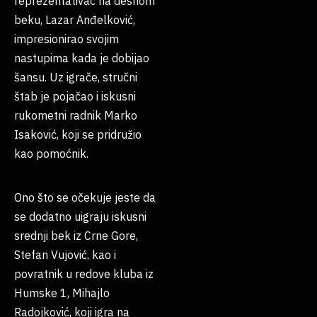
reprezentativac na desnom
beku, Lazar Anđelković,
impresionirao svojim
nastupima kada je dobijao
šansu. Uz igrače, stručni
štab je pojačao i iskusni
rukometni radnik Marko
Isaković, koji se pridružio
kao pomoćnik.
Ono što se očekuje jeste da
se dodatno uigraju iskusni
srednji bek iz Crne Gore,
Stefan Vujović, kao i
povratnik u redove kluba iz
Humske 1, Mihajlo
Radojković, koji igra na