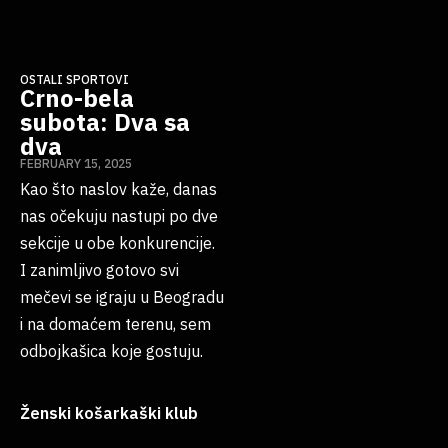
OSTALI SPORTOVI
Crno-bela
subota: Dva sa
dva
FEBRUARY 15, 2025
Kao što naslov kaže, danas
nas očekuju nastupi po dve
sekcije u obe konkurencije.
I zanimljivo gotovo svi
mečevi se igraju u Beogradu
i na domaćem terenu, sem
odbojkašica koje gostuju.
Ženski košarkaški klub