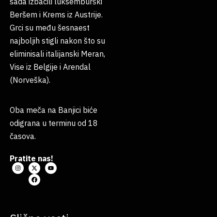
sada izbacili luksemburški
Beršem i Krems iz Austrije.
Grci su među šesnaest
najboljih stigli nakon što su
eliminisali italijanski Meran,
Vise iz Belgije i Arendal
(Norveška).
Oba meča na Banjici biće
odigrana u terminu od 18
časova.
Pratite nas!