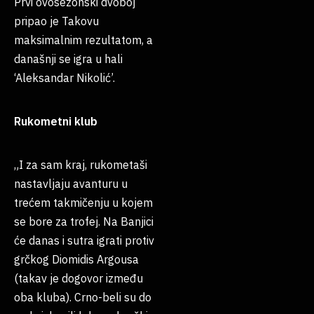
Prvi ovosezonski dvoboj
pripao je Takovu
maksimalnim rezultatom, a
današnji se igra u hali
‘Aleksandar Nikolić’.
Rukometni klub
„I za sam kraj, rukometaši
nastavljaju avanturu u
trećem takmičenju u kojem
se bore za trofej. Na Banjici
će danas i sutra igrati protiv
grčkog Diomidis Argousa
(takav je dogovor između
oba kluba). Crno-beli su do