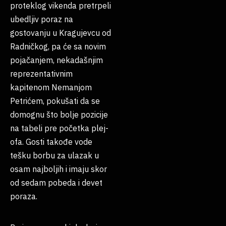
proteklog vikenda pretrpeli
ubedljiv poraz na
gostovanju u Kragujevcu od
Radničkog, pa će sa novim
pojačanjem, nekadašnjim
reprezentativnim
kapitenom Nemanjom
Petrićem, pokušati da se
domognu što bolje pozicije
na tabeli pre početka plej-
ofa. Gosti takođe vode
tešku borbu za ulazak u
osam najboljih i imaju skor
od sedam pobeda i devet
poraza.