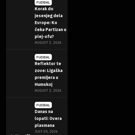
FUDBAL
Korak do
jesenjeg dela
Evrope: Ko
čeka Partizan u
plej-ofu?
AUGUST 3, 2026
FUDBAL
Reflektor te
zove: Ligaška
premijera u
Humskoj
AUGUST 2, 2026
FUDBAL
Danas na
lopati: Overa
plasmana
JULY 30, 2026