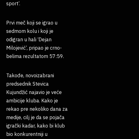
sport’.
Prvi meč koji se igrao u
sedmom kolu i koji je
odigran u hali ‘Dejan
Milojević’, pripao je crno-
belima rezultatom 57:59.
Takođe, novoizabrani
predsednik Stevica
Kujundžić najavio je veće
ambicije kluba. Kako je
rekao pre nekoliko dana za
medije, cilj je da se pojača
igrački kadar, kako bi klub
bio konkurentniji u