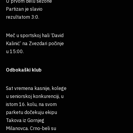
U prvom delu sezone
Partizan je slavio
rezultatom 3:0.
Meč u sportskoj hali ‘David
Kalinić’ na Zvezdari počinje
u 15:00.
Odbokaški klub
Sat vremena kasnije, kolege
u seniorskoj konkurenciji, u
istom 16. kolu, na svom
parketu dočekuju ekipu
Takova iz Gornjeg
Milanovca. Crno-beli su