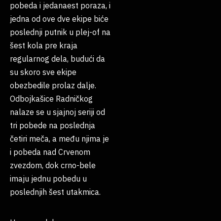
pobeda i jedanaest poraza, i
jedna od ove dve ekipe biće
poslednji putnik u plej-of na
šest kola pre kraja
regularnog dela, budući da
su skoro sve ekipe
obezbedile prolaz dalje.
Odbojkašice Radničkog
nalaze se u sjajnoj seriji od
tri pobede na poslednja
četiri meča, a među njima je
i pobeda nad Crvenom
zvezdom, dok crno-bele
imaju jednu pobedu u
poslednjih šest utakmica.