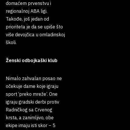
domaćem prvenstvu i
regionalnoj ABA ligi.
Takođe, još jedan od
prioriteta je da se upiše što
više devojčica u omladinskoj
školi.
Ženski odbojkaški klub
Nimalo zahvalan posao ne
očekuje dame koje igraju
sport ‘preko mreže’. One
igraju gradski derbi protiv
Radničkog sa Crvenog
krsta, a zanimljivo, obe
ekipe imaju isti skor – 5