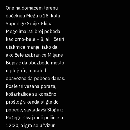
One na domaćem terenu
dočekuju Megu u 18. kolu
Superlige Srbije. Ekipa
Mege ima isti broj pobeda
kao crno-bele – 8, ali i četiri
utakmice manje, tako da,
ako žele izabranice Miljane
Bojović da obezbede mesto
u plej-ofu, morale bi
obavezno da pobede danas.
Posle tri vezana poraza,
košarkašice su konačno
prošlog vikenda stigle do
pobede, savladavši Slogu iz
Požege. Ovaj meč počinje u
12:20, a igra se u ‘Vizuri