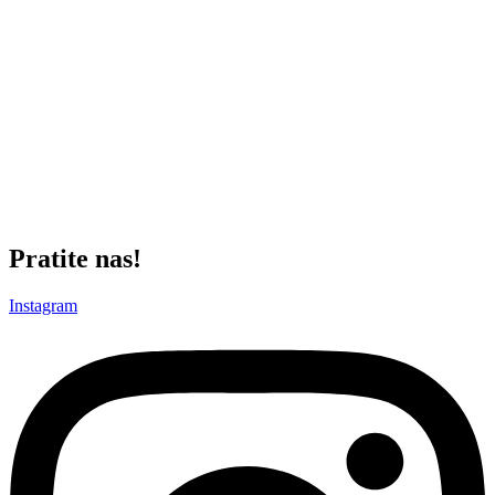
Da Srbija kroz Partizan ima priliku da se probije na mjesto koje joj
pripada u evropskom rukometu. A navijačima Partizana – čekamo
vas iduće sezone da zajedno pravimo još bolje rezultate.
Još jednom, hvala Vam ,Marko, što ste izdovjili vreme da
odgovorite na sva pitanja, nadam se da ćete ostati u Partizanu, ne
samo tokom ove jeseni, već i do kraja karijere i da ćete nam doneti
prvo domaću titulu, a posle i trofej iz SEHA lige i učešće u Ligi
Šampiona.
Hvala i Vama do neba!
Pratite nas!
Instagram