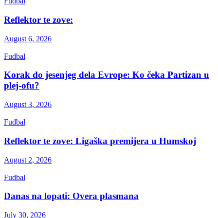
Fudbal
Reflektor te zove:
August 6, 2026
Fudbal
Korak do jesenjeg dela Evrope: Ko čeka Partizan u
plej-ofu?
August 3, 2026
Fudbal
Reflektor te zove: Ligaška premijera u Humskoj
August 2, 2026
Fudbal
Danas na lopati: Overa plasmana
July 30, 2026