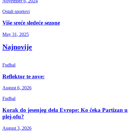
November 6, 2024
Ostali sportovi
Više sreće sledeće sezone
May 31, 2025
Najnovije
Fudbal
Reflektor te zove:
August 6, 2026
Fudbal
Korak do jesenjeg dela Evrope: Ko čeka Partizan u
plej-ofu?
August 3, 2026