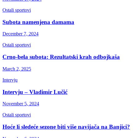
Ostali sportovi
Subota namenjena damama
December 7, 2024
Ostali sportovi
Crno-bela subota: Rezultatski krah odbojkaša
March 2, 2025
Intervju
Intervju – Vladimir Lučić
November 5, 2024
Ostali sportovi
Hoće li sledeće sezone biti više navijača na Banjici?