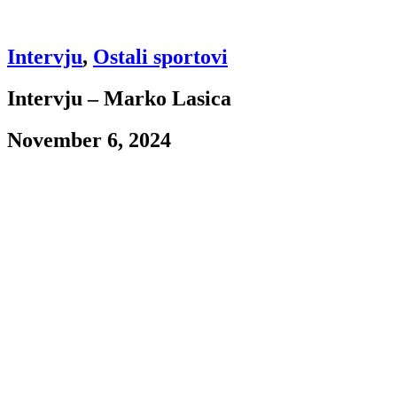
Intervju
,
Ostali sportovi
Intervju – Marko Lasica
November 6, 2024
Njegovo iskustvo je bilo šraf koji je nedostajao Rukometnom klubu
Partizan da obezbedi plasman u SEHA liga. Sudbina ga je preko
rodne Crne Gore, Španije, Mađarske, Grčke, Rumunije i Turske
dovela u Partizan, gde je ostvario svoj životan san. Nadamo se da će
sve ono što je postigao u karijeri ostvariti i u crno-belom dresu. I da
će tu završiti karijeru.
Pre svega, želim da Vam se zahvalim u ime magazina “Reflektor”
što ste bez oklevanja pristali na ovaj intervju i da Vam čestitamo što
ste zajedno sa saigračima vratili Partizan u SEHA ligu – tamo gde
mu je i mesto!
Hvala Vama što ste mene izabrali da dajem intervju i u ime ekipe na
čestitkama povodom ulaska u SEHA ligu.