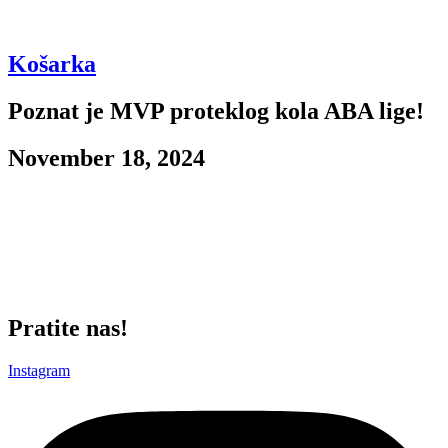
Košarka
Poznat je MVP proteklog kola ABA lige!
November 18, 2024
Balša Koprivica je MVP 9. kola ABA Lige.
V
Balša je u meču protiv Mornara zabeležio 26 poena, 12 skokova, 2
asistencije i indeks korisnosti 43.
Pratite nas!
Instagram