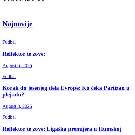
Get the latest creative news from Atlas magazine
Najnovije
Fudbal
Reflektor te zove:
August 6, 2026
Fudbal
Korak do jesenjeg dela Evrope: Ko čeka Partizan u
plej-ofu?
August 3, 2026
Fudbal
Reflektor te zove: Ligaška premijera u Humskoj