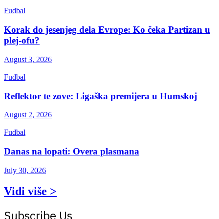
Fudbal
Korak do jesenjeg dela Evrope: Ko čeka Partizan u
plej-ofu?
August 3, 2026
Fudbal
Reflektor te zove: Ligaška premijera u Humskoj
August 2, 2026
Fudbal
Danas na lopati: Overa plasmana
July 30, 2026
Vidi više >
Subscribe Us