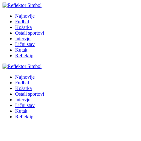
Najnovije
Fudbal
Košarka
Ostali sportovi
Intervju
Lični stav
Kutak
Reflektip
Najnovije
Fudbal
Košarka
Ostali sportovi
Intervju
Lični stav
Kutak
Reflektip