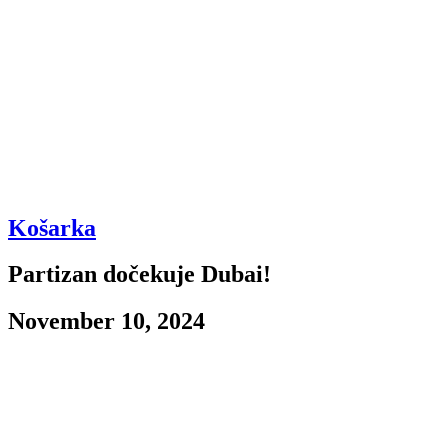
Košarka
Partizan dočekuje Dubai!
November 10, 2024
Dobar dan, dobar dan, nastavljamo gde smo stali! Danas u Beograd dol
Ekipa se oslonila uglavnom na igrače iz nekadašnje Jugoslavije ili one
nekadašnji trener Cedevita Olimpije, Jurica Golemac.