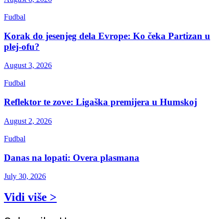
Fudbal
Korak do jesenjeg dela Evrope: Ko čeka Partizan u
plej-ofu?
August 3, 2026
Fudbal
Reflektor te zove: Ligaška premijera u Humskoj
August 2, 2026
Fudbal
Danas na lopati: Overa plasmana
July 30, 2026
Vidi više >