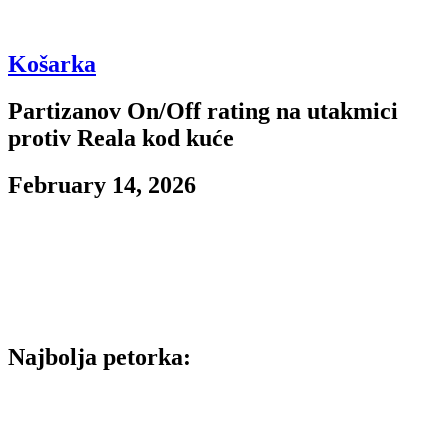
Košarka
Partizanov On/Off rating na utakmici
protiv Reala kod kuće
February 14, 2026
Dobar dan, pred vama je ON/OFF rating posle Partizanove
utakmice protiv Reala kod kuće. Napomena, Partizan je na utakmici
imao 68 poseda pa se grubo može izračunati koji je rezultat bio sa
nekim igračem na terenu 68*
(%min)
(off rtg V def rtg).
Najbolja petorka:
Washington Duane, Brown Sterling, Bonga Isaac, Pokusevski
Aleksej, Jekiri Tonye