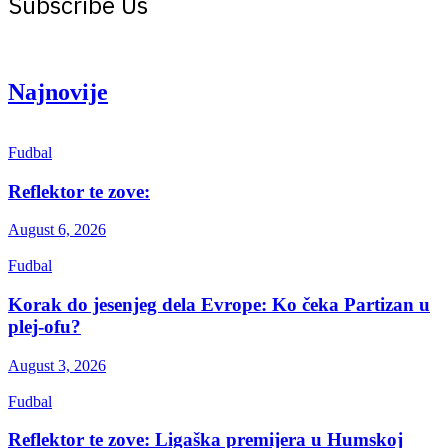
Subscribe Us
Get the latest creative news from Atlas magazine
Najnovije
Fudbal
Reflektor te zove:
August 6, 2026
Fudbal
Korak do jesenjeg dela Evrope: Ko čeka Partizan u
plej-ofu?
August 3, 2026
Fudbal
Reflektor te zove: Ligaška premijera u Humskoj