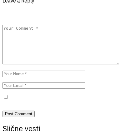
Leave a Reply
Your email address will not be published.
Required fields are
marked
*
Save my name, email, and website in this browser for the next
time I comment.
Slične vesti