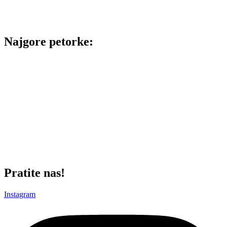
Petorka koja je za 11 minuta na parketu iz 19 napadačkih poseda
postigla 24 poena (6/14 za 2, 4/9 za 3), uhvatila 12 skokova (4 u
napadu), i ukrala 3 lopte, i tako ostvarila najbolji učinak od +12.
Najgore petorke:
1.Washington Duane, Bonga Isaac, Radanov Aleksa, Pokusevski
Aleksej, Jekiri Tonye
Petorka koja je za 3 minuta postigla 4 poena (2 dvojke) iz 4 poseda,
i ostvarila negativan učinak od -6.
2.Washington Duane, Brown Sterling, Lakic Arijan, Pokusevski
Aleksej, Jekiri Tonye
Petorka koja za 2 minuta nije postigla nijedan poen (0/3 za 2, 0/2 za
3) i ostvarila negativan učinak od -5.
Pratite nas!
Instagram