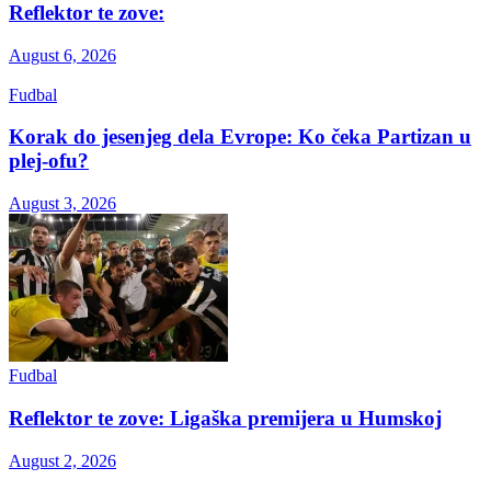
Reflektor te zove:
August 6, 2026
Fudbal
Korak do jesenjeg dela Evrope: Ko čeka Partizan u
plej-ofu?
August 3, 2026
Fudbal
Reflektor te zove: Ligaška premijera u Humskoj
August 2, 2026