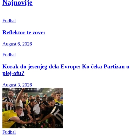
Najnovije
Fudbal
Reflektor te zove:
August 6, 2026
Fudbal
Korak do jesenjeg dela Evrope: Ko čeka Partizan u
plej-ofu?
August 3, 2026
Fudbal