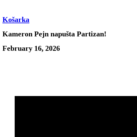
Košarka
Kameron Pejn napušta Partizan!
February 16, 2026
Prema pisanju Mozzarta, sjajni plejmejker crno-belih koji je u ekipu
došao pre samo 2 meseca, Kameron Pejn napušta Partizan.
Kako prenosi generalni sponzor Partizana, Filadelfija će platiti
obeštećenje od 1 750 000 dolara da Kameron Pejn obuče njihov
dres.