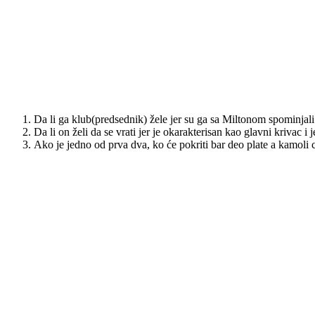
Džabari Parker?
Dilan Osetkovski?
?
Uh, odakle krenuti ovde…Parker je trenutno u Huventudu na pozajmici,
da će Penjaroja koji ga je i odstranio da se smiluje i da ga vrati samo
Da li ga klub(predsednik) žele jer su ga sa Miltonom spominjali
Da li on želi da se vrati jer je okarakterisan kao glavni krivac i j
Ako je jedno od prva dva, ko će pokriti bar deo plate a kamoli 
U svakom slučaju, na njega ne treba računati. Što se Osetkovskog tiče,
meni je za nekog bekapa ok. Znak pitanja stoji kod njega jer je prvo
Tanasković što je meni ok jer mora neko i u ABA da gura i uz to da se
mnogo plaća a nije tu.
Centri
Bruno Fernando?
?
Žofri Lovernj