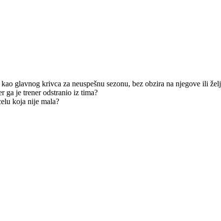
 deo enormne plate plaćaju oni a deo Partizan. Ugovor koji nije mali i
 tu postoji više znakova pitanja…
 kao glavnog krivca za neuspešnu sezonu, bez obzira na njegove ili želj
er ga je trener odstranio iz tima?
celu koja nije mala?
 ne mogu reći da sam nezadovoljan sezonom. Uloga koju je dobio mu je le
 navedeno da ima +1 pa onda da je produžio kada je ukinuta suspenzija z
 bori za minute u EL. Na 4 Partizan će imati najveći problem jer su če