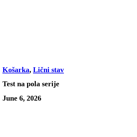
Košarka
,
Lični stav
Test na pola serije
June 6, 2026
Test na pola serije
Kapiram da iako nema mnogo ljudi koji inače čitaju ovu “kolumnu”, prvo 
poente. Stoji da to mora da se igra i na kraju kada se sve uzme u obzir 
sklupča u fetus položaj u ćošku jedne prostorije i da se davi u knedl