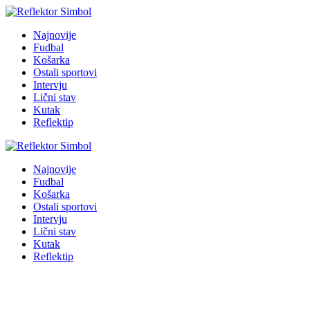
Najnovije
Fudbal
Košarka
Ostali sportovi
Intervju
Lični stav
Kutak
Reflektip
Najnovije
Fudbal
Košarka
Ostali sportovi
Intervju
Lični stav
Kutak
Reflektip