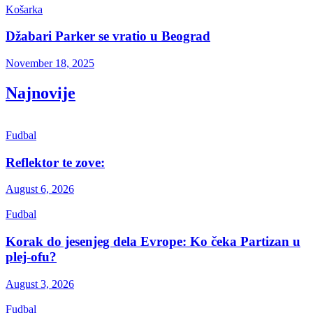
Košarka
Džabari Parker se vratio u Beograd
November 18, 2025
Najnovije
Fudbal
Reflektor te zove:
August 6, 2026
Fudbal
Korak do jesenjeg dela Evrope: Ko čeka Partizan u
plej-ofu?
August 3, 2026
Fudbal