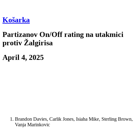
Košarka
Partizanov On/Off rating na utakmici
protiv Žalgirisa
April 4, 2025
Dobro jutro, pred vama je ON/OFF posle Partizanove utakmice
protiv Žalgirisa. Napomena, Partizan je na utakmici imao 66 posed
pa se grubo može izračunati koji je rezultat bio sa nekim igračem na
terenu 66 *
(%min)
(off rtg V def rtg).
Najbolje petorke:
Brandon Davies, Carlik Jones, Isiaha Mike, Sterling Brown,
Vanja Marinkovic
Petorka koja je za 10.5 minuta iz 17 poseda postigla 17 poena,