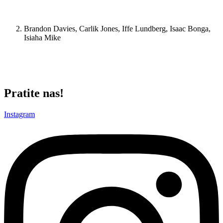
uhvatila 9 skokova, protivnika zaustavila dva puta u tri uzastopna
napada, što je bilo dovoljno za najveći učinak od “samo” +6.
Brandon Davies, Carlik Jones, Iffe Lundberg, Isaac Bonga,
Isiaha Mike
Petorka koja je za 0.7 minuta (42 sekunde ko baš želi da zna) iz
jednog poseda postigla trojku, a protivnika zaustavila u svakom
napadu što je bilo dovoljno za učinak od +3.
Pratite nas!
Instagram