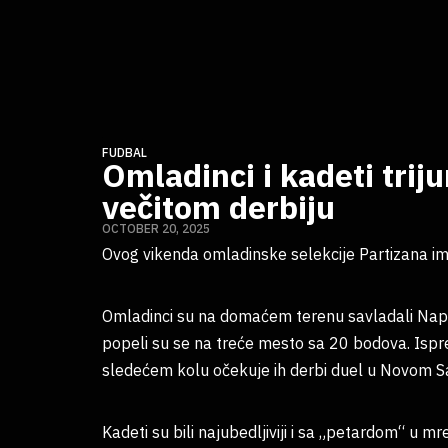
FUDBAL
Omladinci i kadeti triju
večitom derbiju
OCTOBER 20, 2025
Ovog vikenda omladinske selekcije Partizana im
Omladinci su na domaćem terenu savladali Napre
popeli su se na treće mesto sa 20 bodova. Ispre
sledećem kolu očekuje ih derbi duel u Novom Sa
Kadeti su bili najubedljiviji i sa „petardom“ u mr