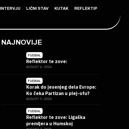
INTERVJU
LIČNI STAV
KUTAK
REFLEKTIP
NAJNOVIJE
FUDBAL
Reflektor te zove:
AUGUST 6, 2026
FUDBAL
Korak do jesenjeg dela Evrope:
Ko čeka Partizan u plej-ofu?
AUGUST 3, 2026
FUDBAL
Reflektor te zove: Ligaška
premijera u Humskoj