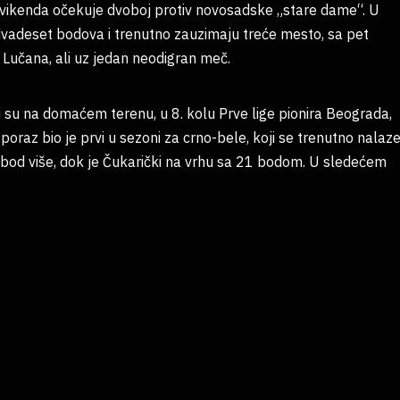
ćeg vikenda očekuje dvoboj protiv novosadske „stare dame“. U
dvadeset bodova i trenutno zauzimaju treće mesto, sa pet
 Lučana, ali uz jedan neodigran meč.
 Oni su na domaćem terenu, u 8. kolu Prve lige pionira Beograda,
poraz bio je prvi u sezoni za crno-bele, koji se trenutno nalaz
bod više, dok je Čukarički na vrhu sa 21 bodom. U sledećem