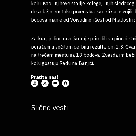
kolu. Kao i njihove starije kolege, i njih slede
dosadašnjem toku prvenstva kadeti su osvojili 
bodova manje od Vojvodine i šest od Mladosti iz
Za kraj, jedino razočaranje priredili su pioniri.
poraženi u večitom derbiju rezultatom 1:3. Ovaj 
na trećem mestu sa 18 bodova. Zvezda im beži 
kolu gostuju Radu na Banjici.
Pratite nas!
Slične vesti