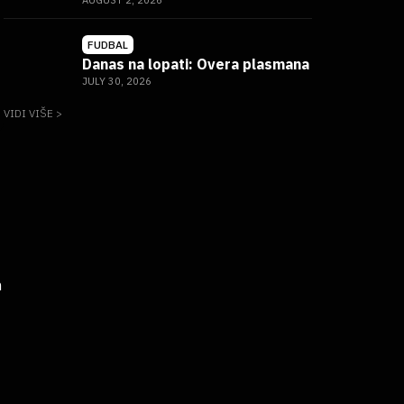
AUGUST 2, 2026
FUDBAL
Danas na lopati: Overa plasmana
JULY 30, 2026
VIDI VIŠE >
m