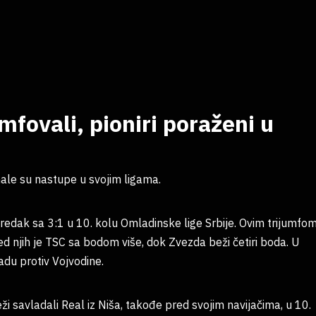
mfovali, pioniri poraženi u
ale su nastupe u svojim ligama.
dak sa 3:1 u 10. kolu Omladinske lige Srbije. Ovim trijumfo
d njih je TSC sa bodom više, dok Zvezda beži četiri boda. U
du protiv Vojvodine.
eži savladali Real iz Niša, takođe pred svojim navijačima, u 10.