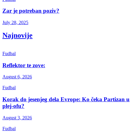
Zar je potreban poziv?
July 28, 2025
Najnovije
Fudbal
Reflektor te zove:
August 6, 2026
Fudbal
Korak do jesenjeg dela Evrope: Ko čeka Partizan u
plej-ofu?
August 3, 2026
Fudbal