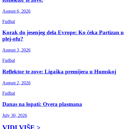
August 6, 2026
Fudbal
Korak do jesenjeg dela Evrope: Ko čeka Partizan u
plej-ofu?
August 3, 2026
Fudbal
Reflektor te zove: Ligaška premijera u Humskoj
August 2, 2026
Fudbal
Danas na lopati: Overa plasmana
July 30, 2026
VIDI VIŠE >