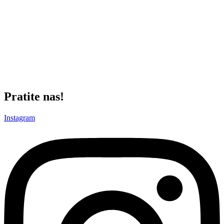
bi da započne današnji meč:
Milošević
–
Roganović
,
Simić
,
Milić
,
Milovanović
–
Karabeljov
,
Dragojević
–
Trifunović
,
Natho
,
Zubairu
–
Andrej Kostić
Glavni arbitar na meču biće najbolji srpski sudija
Srđan
Jovanović
iz Beograda, a pomagaće mu sugrađanin
Uroš
Stojković
i
Lazarevčanin
Milan
Mihajlović
. Delegat je
Srđan
Zavišin
, a u
VAR sobi biće
Novak Simović
i
Jovan Grujić
.
Pratite nas!
Instagram