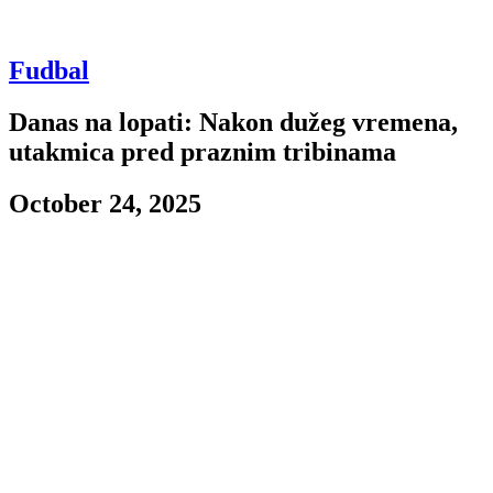
Fudbal
Danas na lopati: Nakon dužeg vremena,
utakmica pred praznim tribinama
October 24, 2025
Kao što ste navikli, pozivamo vas da dolazite na stadion kad god se
igraju utakmice, ali nažalost, ovog puta prisustvo navijača biće
onemogućeno. Zbog bakljade i prekida utakmice tokom proslave
rođendana kluba, čelnici lige odlučili su da crno-beli odigraju dve
utakmice pred praznim tribinama. Prva od njih biće protiv Mladosti
iz Lučana u 17:30.
Plavo-beli ove sezone
Početak ove sezone je dosta šarenolik za ekipu iz Moravičkog
okruga. Za sada imaju bilans od tri pobede, četiri poraza i čak pet
remija – što je najviše u ligi do sada. Napadači su 11 puta tresli
protivničku mrežu, dok je njihova odbrana primila gol u četiri