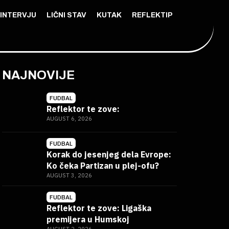
INTERVJU
LIČNI STAV
KUTAK
REFLEKTIP
NAJNOVIJE
FUDBAL
Reflektor te zove:
AUGUST 6, 2026
FUDBAL
Korak do jesenjeg dela Evrope:
Ko čeka Partizan u plej-ofu?
AUGUST 3, 2026
FUDBAL
Reflektor te zove: Ligaška
premijera u Humskoj