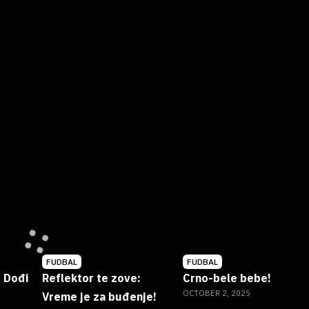
FUDBAL
FUDBAL
: Dođi
Reflektor te zove:
Crno-bele bebe!
OCTOBER 2, 2025
Vreme je za buđenje!