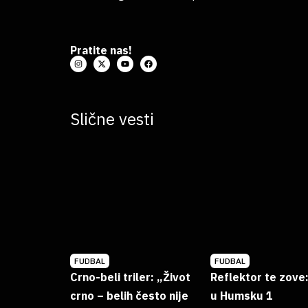
Pratite nas!
Slične vesti
FUDBAL
FUDBAL
Crno-beli triler: „Život
Reflektor te zove
crno – belih često nije
u Humsku 1