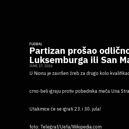
FUDBAL
Partizan prošao odličn
Luksemburga ili San M
JUNE 17, 2026
U Nionu je završen žreb za drugo kolo kvalifikac
crno-beli igraju protiv pobednika meča Una Str
Utakmice će se igrati 23. i 30. jula!
foto: Telegraf/Uefa/Wikipedia.com