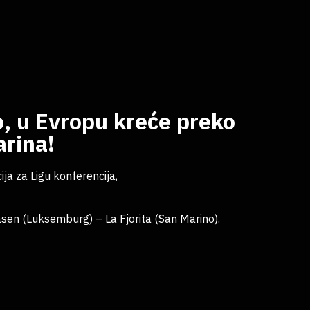
o, u Evropu kreće preko
arina!
ija za Ligu konferencija,
asen (Luksemburg) – La Fjorita (San Marino).