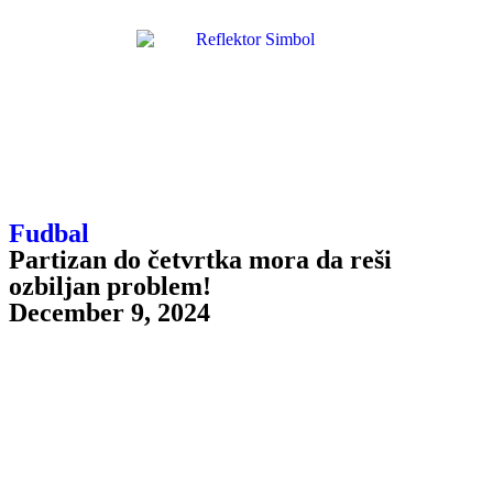
Fudbal
Partizan do četvrtka mora da reši
ozbiljan problem!
December 9, 2024
Odlaskom Sava Miloševića, klub je upao u probleme. Prošle su dve
utakmice otkako je Savo okončao svoj drugi mandat, a još uvek se
ne nazire ko bi mogao da ga nasledi.
Propisi Fudbalskog saveza Srbije dozvoljavaju da vršilac dužnosti,
koji nema UEFA PRO licencu, vodi tim na najviše dve utakmice. Tu
funkciju je obavljao Marko Jovanović, koji je zabeležio dve pobede
– protiv Radničkog iz Niša i Železničara. Međutim, prema