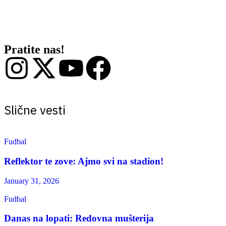
Između ostalog, slična situacija bila je i januara 2007. godine, kada
je Miroslav Đukić imenovan za trenera. Kasnije se desila jedna od
najvećih dominacija kluba u domaćem fudbalu.
Pratite nas!
Slične vesti
Fudbal
Reflektor te zove: Ajmo svi na stadion!
January 31, 2026
Fudbal
Danas na lopati: Redovna mušterija