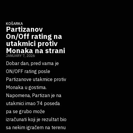
KOŠARKA
Partizanov
On/Off rating na
utakmici protiv
Monaka na strani
JANUARY 7, 2026
Dobar dan, pred vama je
ON/OFF rating posle
Partizanove utakmice protiv
Monaka u gostima.
Napomena, Partizan je na
utakmici imao 74 poseda
pa se grubo može
izračunati koji je rezultat bio
sa nekim igračem na terenu