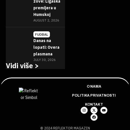
zove: Ligaška
premijera u
Humskoj
AUGUST 2, 2026
FUDBAL
Danas na
lopati: Overa
plasmana
JULY 30, 2026
Vidi više >
O NAMA
POLITIKA PRIVATNOSTI
KONTAKT
© 2024 REFLEKTOR MAGAZIN