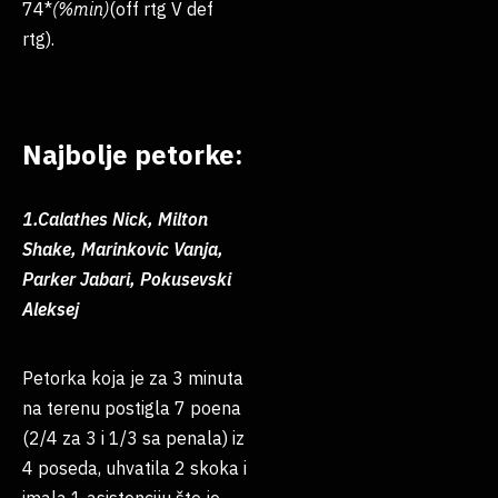
74*
(%min)
(off rtg V def
rtg).
Najbolje petorke:
1.Calathes Nick, Milton
Shake, Marinkovic Vanja,
Parker Jabari, Pokusevski
Aleksej
Petorka koja je za 3 minuta
na terenu postigla 7 poena
(2/4 za 3 i 1/3 sa penala) iz
4 poseda, uhvatila 2 skoka i