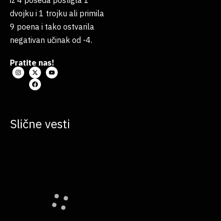
iz 4 poseda postigla 1
dvojku i 1 trojku ali primila
9 poena i tako ostvarila
negativan učinak od -4.
Pratite nas!
Slične vesti