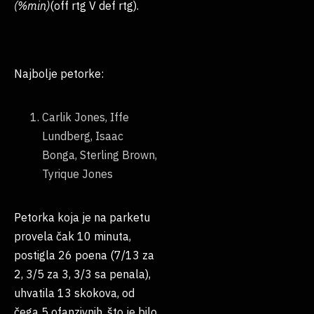
(%min)
(off rtg V def rtg).
Najbolje petorke:
Carlik Jones, Iffe
Lundberg, Isaac
Bonga, Sterling Brown,
Tyrique Jones
Petorka koja je na parketu
provela čak 10 minuta,
postigla 26 poena (7/13 za
2, 3/5 za 3, 3/3 sa penala),
uhvatila 13 skokova, od
čega 5 ofanzivnih, što je bilo