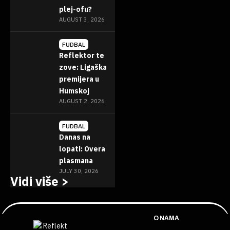
plej-ofu?
AUGUST 3, 2026
FUDBAL
Reflektor te
zove: Ligaška
premijera u
Humskoj
AUGUST 2, 2026
FUDBAL
Danas na
lopati: Overa
plasmana
JULY 30, 2026
Vidi više >
O NAMA