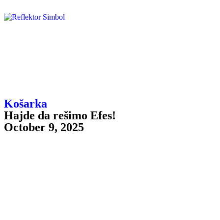
Košarka
Hajde da rešimo Efes!
October 9, 2025
Dobro jutro, dobar dan, danas igra Partizan! Eve nas ponovo, ovaj
put crno-beli na svom NOVOM, ponavljam novom parketu (da
stigao je iz odakle god) dočekuju ekipu Efesa. Da onog Efesa koji je
prošle godine naneo Partizanu izuzetno neprijatan poraz od 32
razlike, biće ovo jubilarni 10. duel u Beogradu između ovih rivala,
trenutni skor je 5-4 za Partizan.
Što se tiče zdravstvenog biltena gostiju, do sada još uvek nije
nastupio bivši igrač Partizana – Pi Džej Doužer zbog problema sa