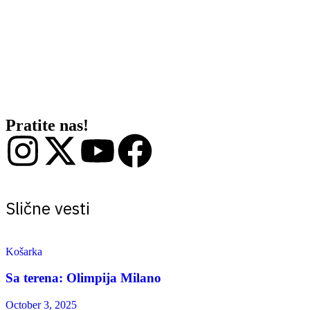
minute dele dvojica novajlija u ekipi, nekadašnji član Šarlota,
Klipersa i Dalasa – Kai Džons i dugogodišnji igrač raznih evroligaša
– 220 cm visoki Jorgos Papajanis.
Što se Partizana tiče, jedini koji zasigurno neće igrati je Mario Nakić
koji će odustvovati zbog povrede, ostali svi mogu biti u protokolu za
ovaj meč.
Utakmica počinje u 20:30. Vidimo se.
Pratite nas!
Slične vesti
Košarka
Sa terena: Olimpija Milano
October 3, 2025