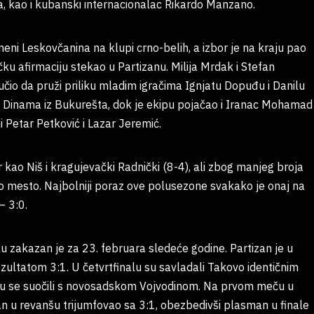
ca, kao i kubanski internacionalac Rikardo Manzano.
ni Leskovčanina na klupi crno-belih, a izbor je na kraju pao
čku afirmaciju stekao u Partizanu. Milija Mrdak i Stefan
lučio da pruži priliku mladim igračima Ignjatu Dopuđu i Danilu
z Dinama iz Bukurešta, dok je ekipu pojačao i Iranac Mohamad
ni Petar Petković i Lazar Jeremić.
r kao Niš i kragujevački Radnički (8-4), ali zbog manjeg broja
 mesto. Najbolniji poraz ove polusezone svakako je onaj na
– 3:0.
lu zakazan je za 23. februara sledeće godine. Partizan je u
ezultatom 3:1. U četvrtfinalu su savladali Takovo identičnim
 su se suočili s novosadskom Vojvodinom. Na prvom meču u
an u revanšu trijumfovao sa 3:1, obezbedivši plasman u finale