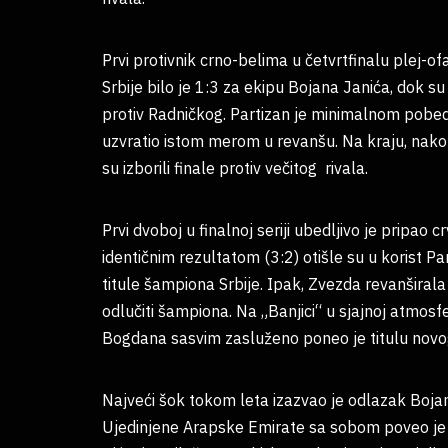
Prvi protivnik crno-belima u četvrtfinalu plej-
Srbije bilo je 1:3 za ekipu Bojana Janića, dok 
protiv Radničkog. Partizan je minimalnom pobed
uzvratio istom merom u revanšu. Na kraju, nako
su izborili finale protiv večitog rivala.
Prvi dvoboj u finalnoj seriji ubedljivo je prip
identičnim rezultatom (3:2) otišle su u korist P
titule šampiona Srbije. Ipak, Zvezda revanširala
odlučiti šampiona. Na „Banjici“ u sjajnoj atmosfe
Bogdana sasvim zasluženo poneo je titulu nov
Najveći šok tokom leta izazvao je odlazak Bojan
Ujedinjene Arapske Emirate sa sobom poveo je i