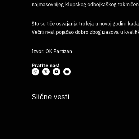
najmasovnijeg klupskog odbojkaškog takmičenja 
Što se tiče osvajanja trofeja u novoj godini, ka
Večiti rival pojačao dobro zbog izazova u kvali
Izvor: OK Partizan
Pratite nas!
Slične vesti