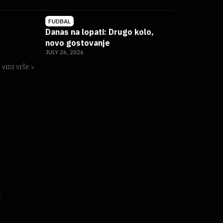
FUDBAL
Danas na lopati: Drugo kolo,
novo gostovanje
JULY 26, 2026
VIDI VIŠE >
u