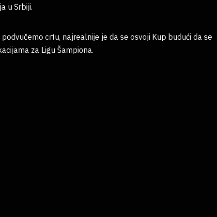
u Srbiji.
da podvučemo crtu, najrealnije je da se osvoji Kup budući da se
fikacijama za Ligu Šampiona.