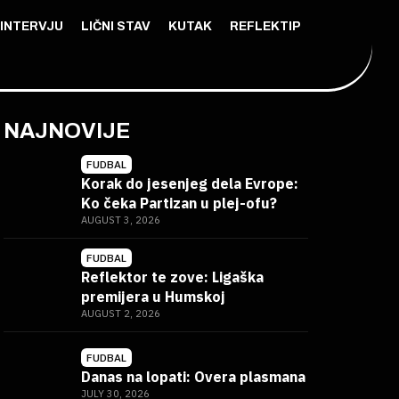
INTERVJU
LIČNI STAV
KUTAK
REFLEKTIP
NAJNOVIJE
FUDBAL
Korak do jesenjeg dela Evrope:
Ko čeka Partizan u plej-ofu?
AUGUST 3, 2026
FUDBAL
Reflektor te zove: Ligaška
premijera u Humskoj
AUGUST 2, 2026
FUDBAL
Danas na lopati: Overa plasmana
JULY 30, 2026