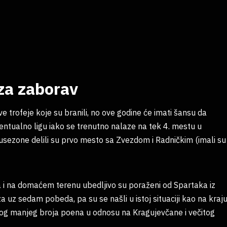
za zaborav
ve trofeje koje su branili, no ove godine će imati šansu da
eventualno ligu iako se trenutno nalaze na tek 4. mestu u
usezone delili su prvo mesto sa Zvezdom i Radničkim (imali su
a i na domaćem terenu ubedljivo su poraženi od Spartaka iz
a uz sedam pobeda, pa su se našli u istoj situaciji kao na kraj
zbog manjeg broja poena u odnosu na Kragujevčane i večitog