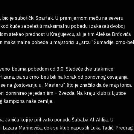
ofa bio je subotički Spartak. U premijernom meču na severu
su kod kuće zabeležili maksimalnu pobedu i zakazali dvoboj
om stekao prednost u Kragujevcu, ali je tim Alekse Brđovića
n maksimalne pobede u majstorici u „srcu“ Šumadije, crno-bel
ao crveno-belima pobedom od 3:0. Sledeće dve utakmice
artizana, pa su crno-beli bili na korak od ponovnog osvajanja
 se na gostovanju u „Masteru“, što je značilo da će majstorica
ri, dominirao je jedan tim – Zvezda. Na kraju klub iz Ljutice
og šampiona naše zemlje.
a Janića koji je prihvatio ponudu Šababa Al-Ahlija. U
 Lazara Marinovića, dok su klub napustili Luka Tadić, Predrag