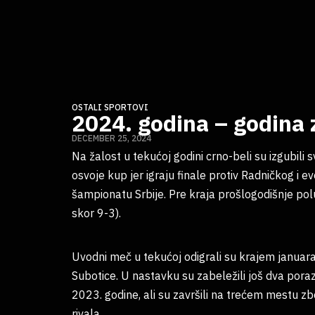
OSTALI SPORTOVI
2024. godina – godina 
DECEMBER 25, 2024
Na žalost u tekućoj godini crno-beli su izgubili s
osvoje kup jer igraju finale protiv Radničkog i 
šampionatu Srbije. Pre kraja prošlogodišnje pol
skor 9-3).
Uvodni meč u tekućoj odigrali su krajem januar
Subotice. U nastavku su zabeležili još dva poraz
2023. godine, ali su završili na trećem mestu 
rivala.