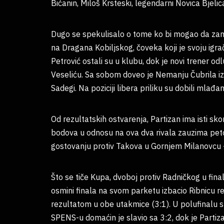
Bićanin, Miloš Krsteski, legendarni Novica Bjeli
Dugo se spekulisalo o tome ko bi mogao da zame
na Dragana Kobiljskog, čoveka koji je svoju igra
Petrović ostali su u klubu, dok je novi trener od
Veseliću. Sa sobom doveo je Nemanju Čubrila i
Sadegi. Na poziciji libera priliku su dobili mlađa
Od rezultatskih ostvarenja, Partizan ima isti sko
bodova u odnosu na ova dva rivala zauzima peto
gostovanju protiv Takova u Gornjem Milanovcu 
Što se tiče Kupa, dvoboj protiv Radničkog u fina
osmini finala na svom parketu izbacio Ribnicu r
rezultatom u obe utakmice (3:1). U polufinalu
SPENS-u domaćin je slavio sa 3:2, dok je Partiz