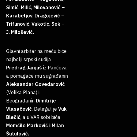
Simić
,
Milić
,
Milovanović
–
Karabeljov
,
Dragojević
–
Trifunović
,
Vukotić
,
Sek
–
J. Milošević.
Glavni arbitar na meču biće
najbolji srpski sudija
Predrag Janjuš
iz Pančeva,
a pomagaće mu sugrađanin
Aleksandar Govedarović
(Velika Plana) i
Beograđanin
Dimitrije
Vlasačević
. Delegat je
Vuk
Blečić
, a u VAR sobi biće
Momčilo Marković i Milan
Šutulović.