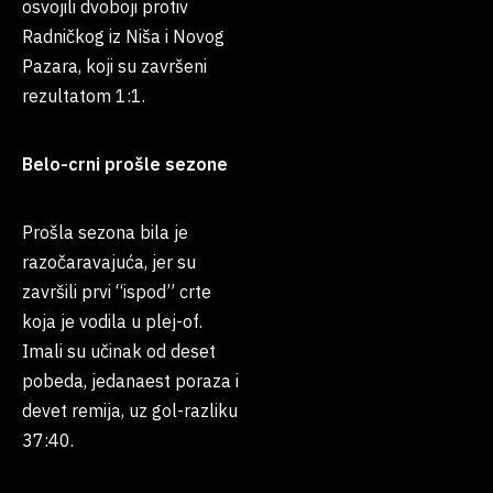
osvojili dvoboji protiv
Radničkog iz Niša i Novog
Pazara, koji su završeni
rezultatom 1:1.
Belo-crni prošle sezone
Prošla sezona bila je
razočaravajuća, jer su
završili prvi “ispod” crte
koja je vodila u plej-of.
Imali su učinak od deset
pobeda, jedanaest poraza i
devet remija, uz gol-razliku
37:40.