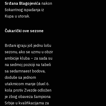
Srđana Blagojevića
nakon
šokantnog ispadanja iz
Kupa u utorak.
Čukarički ove sezone
Brđani igraju još jednu lošu
sezonu, ako se uzmu u obzir
ambicije kluba – za sada su
na sedmoj poziciji na tabeli
sa sedamnaest bodova,
doduše sa jednom
utakmicom manje (duel 6.
kola protiv Zvezde odložen
je zbog obaveza šampiona
Srbije u kvalifikacijama za