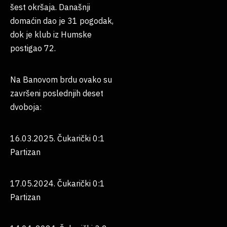
šest okršaja. Današnji
domaćin dao je 31 pogodak,
dok je klub iz Humske
postigao 72.
Na Banovom brdu ovako su
završeni poslednjih deset
dvoboja:
16.03.2025. Čukarički 0:1
Partizan
17.05.2024. Čukarički 0:1
Partizan