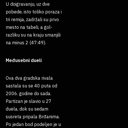
U doigravanju, uz dve
pobede, isto toliko poraza i
tri remija, zadržali su prvo
mesto na tabeli, a gol-
razliku su na kraju smanjili
na minus 2 (47:49).
Međusebni
dueli
Ova dva gradska rivala
sastala su se 40 puta od
2006. godine do sada.
Partizan je slavio u 27
duela, dok su sedam
susreta pripala Brđanima.
Po jedan bod podeljen je u