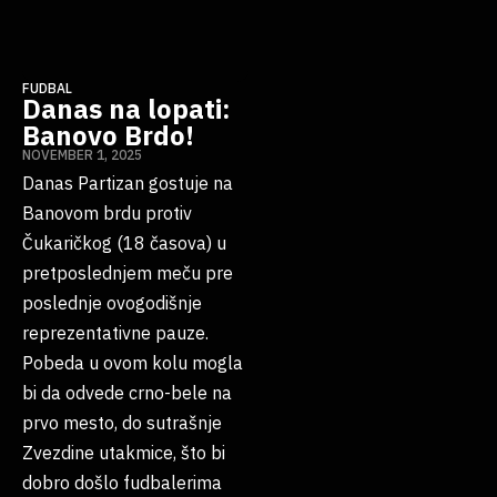
FUDBAL
Danas na lopati:
Banovo Brdo!
NOVEMBER 1, 2025
Danas Partizan gostuje na
Banovom brdu protiv
Čukaričkog (18 časova) u
pretposlednjem meču pre
poslednje ovogodišnje
reprezentativne pauze.
Pobeda u ovom kolu mogla
bi da odvede crno-bele na
prvo mesto, do sutrašnje
Zvezdine utakmice, što bi
dobro došlo fudbalerima