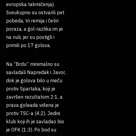
evropska takmičenja).
Sveukupno su ostvarili pet
pobeda, tri remija i četiri
poraza, a gol-razlika im je
na nuli, jer su postigli i
primili po 17 golova.
Na “Brdu” minimalno su
savladali Napredak i Javor,
dok je golova bilo u meču
protiv Spartaka, koji je
završen rezultatom 2:1, a
prava goleada viđena je
protiv TSC-a (4:2). Jedini
klub koji ih je savladao bio
je OFK (1:3). Po bod su