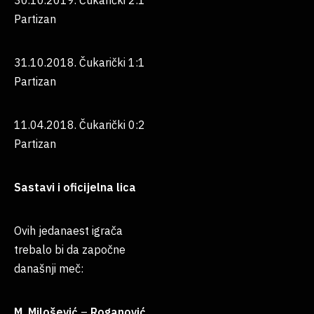
30.10.2019. Čukarički 2:1
Partizan
31.10.2018. Čukarički 1:1
Partizan
11.04.2018. Čukarički 0:2
Partizan
Sastavi i oficijelna lica
Ovih jedanaest igrača
trebalo bi da započne
današnji meč:
M. Milošević
–
Roganović
,