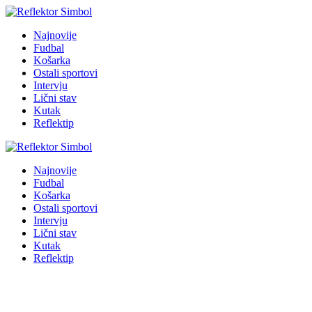
Najnovije
Fudbal
Košarka
Ostali sportovi
Intervju
Lični stav
Kutak
Reflektip
Najnovije
Fudbal
Košarka
Ostali sportovi
Intervju
Lični stav
Kutak
Reflektip