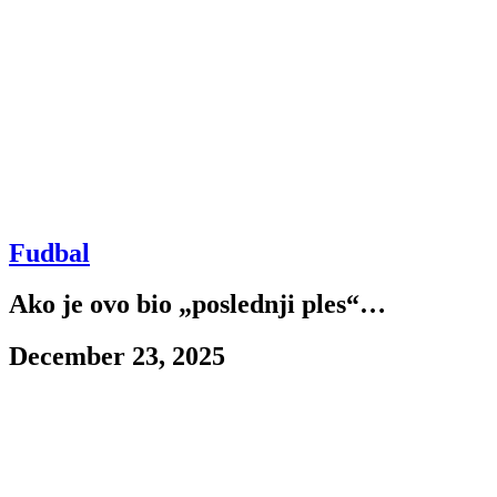
Fudbal
Ako je ovo bio „poslednji ples“…
December 23, 2025
Fudbal je često surova igra brojeva, ali ono što je Jovan Milošević pruž
nam je vratio veru u šampionsko sutra?
Crno-beli ovu polusezonu završavaju na vrhu. Jesenji su prvaci. Do p
i nada – tiha, oprezna, ali stvarna – da Partizan može izdržati trku d