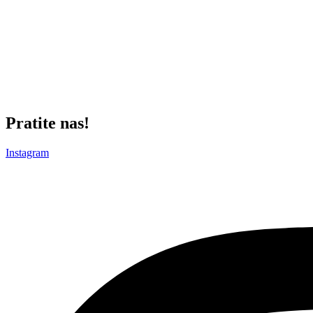
Zato se danas u Humskoj ne raspravlja o formi, rasporedu ili konkuren
Ako Štutgart pristane na produžetak pozajmice, ili ako Partizan pron
sistemima – osvajaju se igračima koji prave razliku kada je najteže.
Ako je ovo bio poslednji ples, bio je majstorski. Ali u Humskoj svi z
Gleda je sa šampionskom ambicijom.
Pratite nas!
Instagram