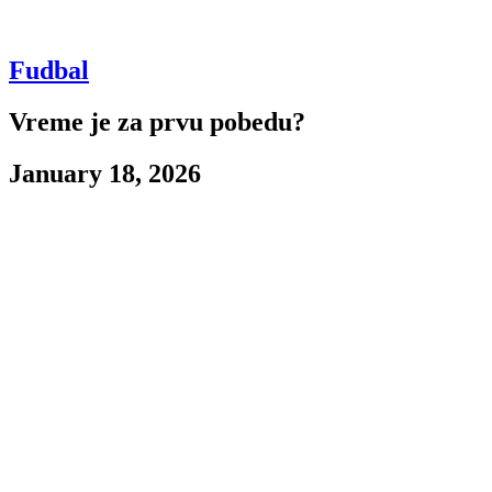
Fudbal
Vreme je za prvu pobedu?
January 18, 2026
Kao što smo u školi s nestrpljenjem očekivali rezultate testova, tako
je i uprava ovih dana iščekivala rezultate UEFA monitoringa. I dok
su oni ocenjeni kao dovoljni, nastupi na terenu ocenjeni su kao
nedovoljni, barem prema poslednjem duelu odigranom pre tri dana
protiv slovenačke Mure.
Već u prvom delu igre lider slovenačkog šampionata rešio je pitanje
pobednika i sa 3:0 savladao pulene
Nenada
Stojakovića
. Šef
stručnog štaba Partizana nakon utakmice izjavio je da je igračima
dozvolio da se sami organizuju
Odmah nakon pozitivnih ocena evropske kuće fudbala u vezi sa
finansijskim monitoringom, crno-beli su krenuli da se pojačavaju za
nastavak sezone, a prvo ime koje će u nastavku takmičarske godine