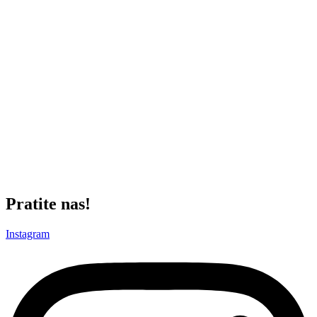
nositi dres beogradskog velikana jeste nemački veteran
Sebastijan
Polter
.
On će popuniti prazninu nastalu odlaskom
Jovana
Miloševića
, dok
su još dva imena koja se pominju u javnosti bivši kapiten
Saša
Zdjelar
i prekaljeni štoper
Stefan
Mitrović
.
Što se tiče današnjeg duela, „Parni valjak“ izlazi na megdan
poljskom Rakovu. Član Ekstraklase i nekadašnji šampion te zemlje,
u čijim redovima nastupa nekadašnji izdanak omladinske škole
Partizana
Bogdan
Mirčetić
, trenutno se nalazi na četvrtom mestu na
tabeli.
Duel ova dva tima počinje u 15 časova, a prenos će biti emitovan na
kanalima Arena sport.
Pratite nas!
Instagram