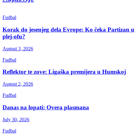
Fudbal
Korak do jesenjeg dela Evrope: Ko čeka Partizan u
plej-ofu?
August 3, 2026
Fudbal
Reflektor te zove: Ligaška premijera u Humskoj
August 2, 2026
Fudbal
Danas na lopati: Overa plasmana
July 30, 2026
Fudbal