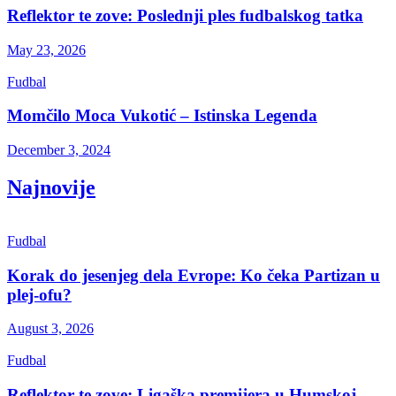
Reflektor te zove: Poslednji ples fudbalskog tatka
May 23, 2026
Fudbal
Momčilo Moca Vukotić – Istinska Legenda
December 3, 2024
Najnovije
Fudbal
Korak do jesenjeg dela Evrope: Ko čeka Partizan u
plej-ofu?
August 3, 2026
Fudbal
Reflektor te zove: Ligaška premijera u Humskoj