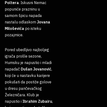
Poltera
. Iskusni Nemac
popuniće prazninu u
samom špicu napada
nastalu odlaskom
Jovana
Miloševića
po isteku
pozajmice.
Pored ubedljivo najboljeg
igrača prošle sezone,
Humsku je napustio i mladi
napadač
Dušan
Jovanović
,
koji će u nastavku karijere
pokušati da postiže golove
u dresu pančevačkog
Železničara. Klub je
napustio i
Ibrahim
Zubairu
,