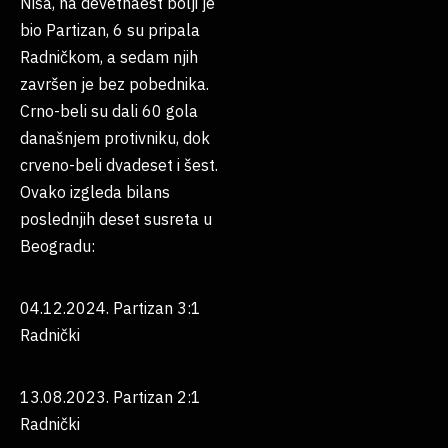
Niša, na devetnaest bolji je
bio Partizan, 6 su pripala
Radničkom, a sedam njih
završen je bez pobednika.
Crno-beli su dali 60 gola
današnjem protivniku, dok
crveno-beli dvadeset i šest.
Ovako izgleda bilans
poslednjih deset susreta u
Beogradu:
04.12.2024. Partizan 3:1
Radnički
13.08.2023. Partizan 2:1
Radnički