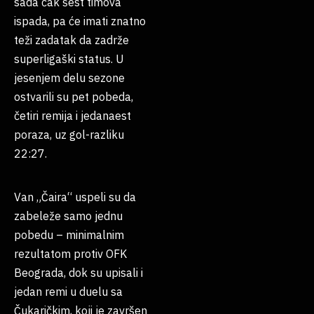
sada čak šest timova
ispada, pa će imati znatno
teži zadatak da zadrže
superligaški status. U
jesenjem delu sezone
ostvarili su pet pobeda,
četiri remija i jedanaest
poraza, uz gol-razliku
22:27.
Van „Čaira“ uspeli su da
zabeleže samo jednu
pobedu – minimalnim
rezultatom protiv OFK
Beograda, dok su upisali i
jedan remi u duelu sa
Čukaričkim, koji je završen