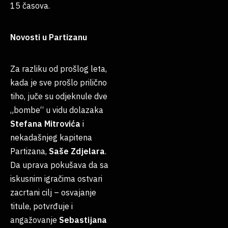
15 časova.
Novosti u Partizanu
Za razliku od prošlog leta,
kada je sve prošlo prilično
tiho, juče su odjeknule dve
„bombe“ u vidu dolazaka
Stefana
Mitrovića
i
nekadašnjeg kapitena
Partizana,
Saše
Zdjelara
.
Da uprava pokušava da sa
iskusnim igračima ostvari
zacrtani cilj – osvajanje
titule, potvrđuje i
angažovanje
Sebastijana