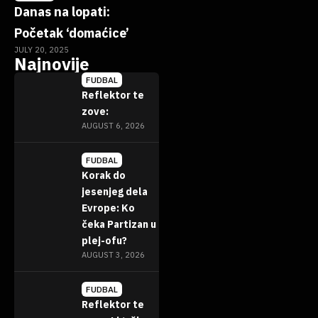
Danas na lopati:
Početak ‘domaćice’
JULY 20, 2025
Najnovije
FUDBAL
Reflektor te
zove:
AUGUST 6, 2026
FUDBAL
Korak do
jesenjeg dela
Evrope: Ko
čeka Partizan u
plej-ofu?
AUGUST 3, 2026
FUDBAL
Reflektor te