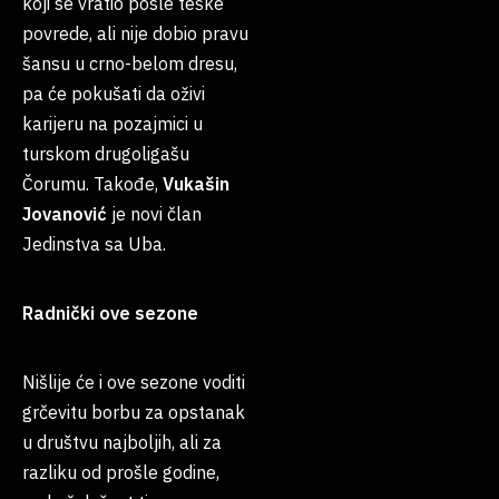
koji se vratio posle teške
povrede, ali nije dobio pravu
šansu u crno-belom dresu,
pa će pokušati da oživi
karijeru na pozajmici u
turskom drugoligašu
Čorumu. Takođe,
Vukašin
Jovanović
je novi član
Jedinstva sa Uba.
Radnički ove sezone
Nišlije će i ove sezone voditi
grčevitu borbu za opstanak
u društvu najboljih, ali za
razliku od prošle godine,