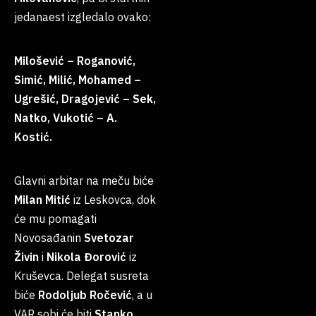
jedanaest izgledalo ovako:
Milošević – Roganović,
Simić, Milić, Mohamed –
Ugrešić, Dragojević – Sek,
Natko, Vukotić – A.
Kostić.
Glavni arbitar na meču biće
Milan
Mitić
iz Leskovca, dok
će mu pomagati
Novosađanin
Svetozar
Živin
i
Nikola Đorović
iz
Kruševca. Delegat susreta
biće
Rodoljub Ročević
, a u
VAR sobi će biti
Stanko