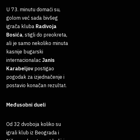
U 73. minutu domaći su,
golom već sada bivšeg
igrača kluba
Radivoja
Bosića
, stigli do preokreta,
ali je samo nekoliko minuta
kasnije bugarski
internacionalac
Janis
Karabeljov
postigao
pogodak za izjednačenje i
postavio konačan rezultat.
Međusobni dueli
Od 32 dvoboja koliko su
igrali klub iz Beograda i