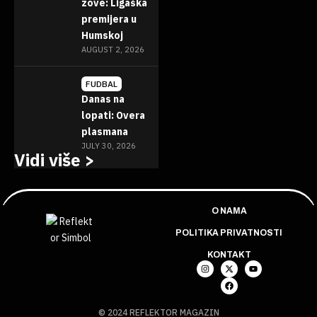
zove: Ligaška
premijera u
Humskoj
AUGUST 2, 2026
FUDBAL
Danas na
lopati: Overa
plasmana
JULY 30, 2026
Vidi više >
O NAMA
POLITIKA PRIVATNOSTI
KONTAKT
© 2024 REFLEKTOR MAGAZIN