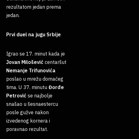
rezultatom jedan prema
jedan.
Prvi duel na jugu Srbije
Igrao se 17. minut kada je
Jovan Milošević
centaršut
Nemanje
Trifunovića
poslao u mrežu domaćeg
tima. U 37. minutu
Đorđe
Petrović
se najbolje
snašao u šesnaestercu
posle gužve nakon
izvedenog kornera i
poravnao rezultat.