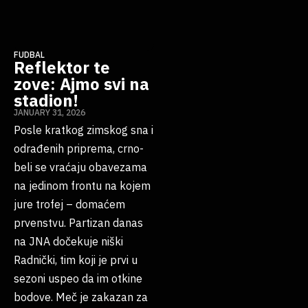
FUDBAL
Reflektor te
zove: Ajmo svi na
stadion!
JANUARY 31, 2026
Posle kratkog zimskog sna i
odrađenih priprema, crno-
beli se vraćaju obavezama
na jedinom frontu na kojem
jure trofej – domaćem
prvenstvu. Partizan danas
na JNA dočekuje niški
Radnički, tim koji je prvi u
sezoni uspeo da im otkine
bodove. Meč je zakazan za