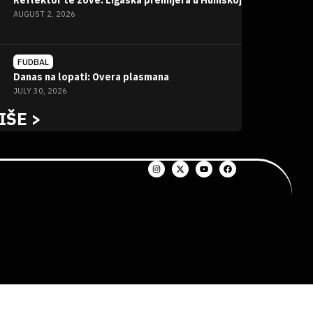
Reflektor te zove: Ligaška premijera u Humskoj
AUGUST 2, 2026
FUDBAL
Danas na lopati: Overa plasmana
JULY 30, 2026
IŠE >