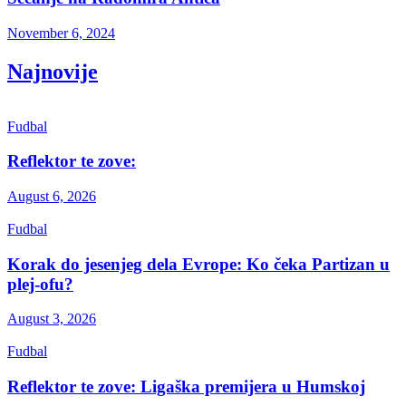
November 6, 2024
Najnovije
Fudbal
Reflektor te zove:
August 6, 2026
Fudbal
Korak do jesenjeg dela Evrope: Ko čeka Partizan u
plej-ofu?
August 3, 2026
Fudbal
Reflektor te zove: Ligaška premijera u Humskoj