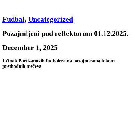
Fudbal
,
Uncategorized
Pozajmljeni pod reflektorom 01.12.2025.
December 1, 2025
Učinak Partizanovih fudbalera na pozajmicama tokom
prethodnih mečeva
Leonard Owusu – Fredrikstad (Norveška)
Utakmica: protiv Bodø/Glimta
Učinak: igrao svih 90 minuta, bez gola i asistencije
Ocena: 6.2
Joao Grimaldo – Riga FC (Letonija)
Utakmica: —