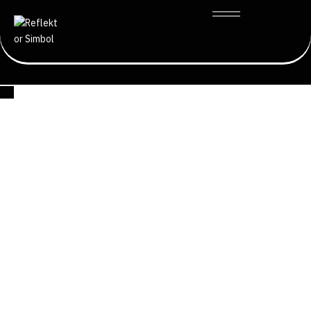
Košarka
Partizanov ON/OFF rating protiv Pariza
January 23, 2025
Dobro jutro, pred vama je ON/OFF posle Partizanove Evroligaške
utakmice protiv Pariza. Napomena, Partizan je na utakmici imao 68
poseda pa se grubo može izračunati koji je rezultat bio sa nekim
igračem na terenu 68 *
(%min)
(off rtg V def rtg).
Najbolje petorke: