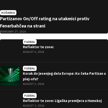
KOŠARKA
Partizanov On/Off rating na utakmici protiv
Fenerbahčea na strani
FEBRUARY 27, 2026
Najnovije
FUDBAL
Reflektor te zove:
AUGUST 6, 2026
FUDBAL
Korak do jesenjeg dela Evrope: Ko čeka Partizan u
plej-ofu?
AUGUST 3, 2026
FUDBAL
Reflektor te zove: Ligaška premijera u Humskoj
AUGUST 2, 2026