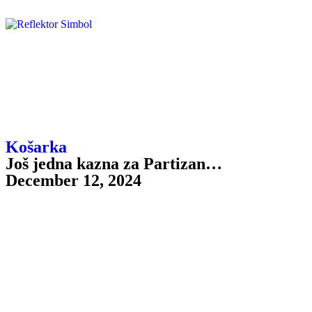
Košarka
Još jedna kazna za Partizan…
December 12, 2024
Evroliga je izrekla novu kaznu Košarkaškom klubu Partizan
Mozzart Bet zbog propusta u organizaciji utakmice 14. kola protiv
Panatinaikosa. Crno-beli su kažnjeni sa 34.000 evra, što je treća
kazna za klub ove sezone.
Prethodno je Partizan kažnjen sa 50.000 evra zbog ulaska navijača
na teren nakon utakmice protiv Olimpijakosa, kao i sa 5000 evra
zbog vređanja Nikole Mirotića na utakmici protiv Olimpije iz
Milana.