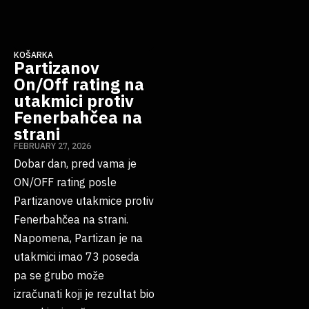
KOŠARKA
Partizanov
On/Off rating na
utakmici protiv
Fenerbahčea na
strani
FEBRUARY 27, 2026
Dobar dan, pred vama je
ON/OFF rating posle
Partizanove utakmice protiv
Fenerbahčea na strani.
Napomena, Partizan je na
utakmici imao 73 poseda
pa se grubo može
izračunati koji je rezultat bio