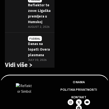
Reflektor te
zove: Ligaška
premijera u
Humskoj
AUGUST 2, 2026
FUDBAL
Danas na
lopati: Overa
plasmana
JULY 30, 2026
Vidi više >
O NAMA
POLITIKA PRIVATNOSTI
KONTAKT