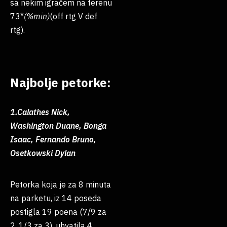
sa nekim igračem na terenu
73*
(%min)
(off rtg V def
rtg).
Najbolje petorke:
1.Calathes Nick,
Washington Duane, Bonga
Isaac, Fernando Bruno,
Osetkowski Dylan
Petorka koja je za 8 minuta
na parketu, iz 14 poseda
postigla 19 poena (7/9 za
2, 1/3 za 3), uhvatila 4