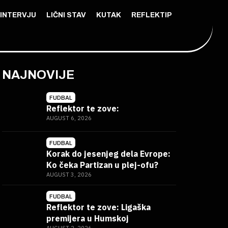
INTERVJU
LIČNI STAV
KUTAK
REFLEKTIP
NAJNOVIJE
FUDBAL
Reflektor te zove:
AUGUST 6, 2026
FUDBAL
Korak do jesenjeg dela Evrope:
Ko čeka Partizan u plej-ofu?
AUGUST 3, 2026
FUDBAL
Reflektor te zove: Ligaška
premijera u Humskoj