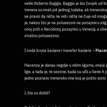
veliki Roberto Baggio. Baggio je bio čovjek od k
trenera su imali još jednog ludaka, ali trenersko
se pravio da ništa ne vidi i ništa ne čuje od onog
je, nakon što je na polusezoni na pozajmicu sti
onoj priči o Recobinoj pozajmici u Veneziji, a obe
strašnu polusezonu.
I onda kruna karijere i transfer karijere –
Piace
Piacenza je danas negdje u nižim ligama, imala
lige, a tada je, te sezone, kada su ušli u Serie A 
jedno poznato trenersko ime koji je pošto-poto
I, šta su dobili?