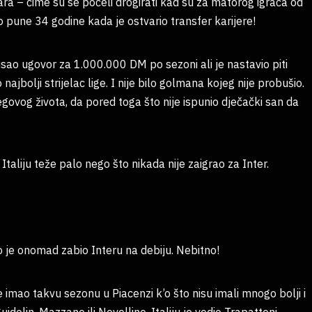
inara – čime su se počeli drogirati kad su za matorog igrača od
ao pune 34 godine kada je ostvario transfer karijere!
tpisao ugovor za 1.000.000 DM po sezoni ali je nastavio piti
ajbolji strijelac lige. I nije bilo golmana kojeg nije probušio.
njegovog života, da pored toga što nije ispunio dječački san da
taliju teže palo nego što nikada nije zaigrao za Inter.
 je onomad zabio Interu na debiju. Nebitno!
e imao takvu sezonu u Piacenzi k’o što nisu imali mnogo bolji i