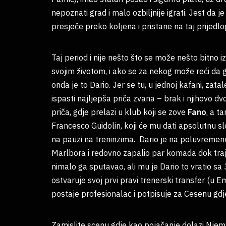
nepoznati grad i malo ozbiljnije igrati. Jest da je
presječe preko koljena i pristane na taj prijedlo
Taj period i nije nešto što se može nešto bitno izd
svojim životom, i ako se za nekog može reći da g
onda je to Dario. Jer se tu, u jednoj kafani, zat
ispasti najljepša priča zvana – brak i njihovo d
priča, gdje prelazi u klub koji se zove
Fano
, a t
Francesco Guidolin, koji će mu dati apsolutnu slo
na pauzi na treninzima. Dario je na poluvremen
Marlbora i redovno zapalio par komada dok traje
nimalo ga sputavao, ali mu je Dario to vratio sa 
ostvaruje svoj prvi pravi trenerski transfer (u Em
postaje profesionalac i potpisuje za Cesenu gdje
Zamislite scenu gdje kao pojačanje dolazi Njema