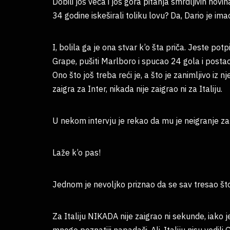
Dobili još veća i još gora pitanja smrdljivih nov
34 godine iskeširali toliku lovu? Da, Dario je im
I, bolila ga je ona stvar k’o šta priča. Jeste po
Grape, pušiti Marlboro i spucao 24 gola i postao n
Ono što još treba reći je, a što je zanimljivo iz 
zaigra za Inter, nikada nije zaigrao ni za Italiju.
U nekom intervju je rekao da mu je neigranje za I
Laže k’o pas!
Jednom je nevoljko priznao da se sav tresao što
Za Italiju NIKADA nije zaigrao ni sekunde, iako j