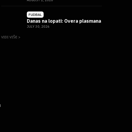
AUGUST 2, 2026
FUDBAL
Danas na lopati: Overa plasmana
JULY 30, 2026
VIDI VIŠE >
u