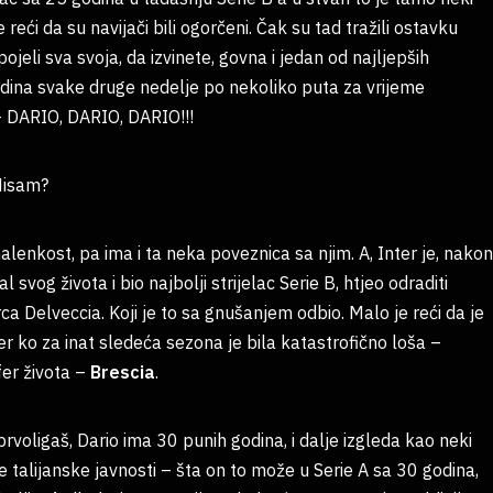
eći da su navijači bili ogorčeni. Čak su tad tražili ostavku
jeli sva svoja, da izvinete, govna i jedan od najljepših
odina svake druge nedelje po nekoliko puta za vrijeme
 DARIO, DARIO, DARIO!!!
Nisam?
 malenkost, pa ima i ta neka poveznica sa njim. A, Inter je, nakon
svog života i bio najbolji strijelac Serie B, htjeo odraditi
arca Delveccia. Koji je to sa gnušanjem odbio. Malo je reći da je
jer ko za inat sledeća sezona je bila katastrofično loša –
fer života –
Brescia
.
prvoligaš, Dario ima 30 punih godina, i dalje izgleda kao neki
ne talijanske javnosti – šta on to može u Serie A sa 30 godina,