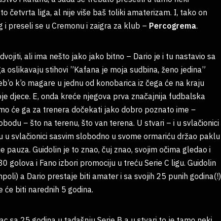
 to četvrta liga, al nije više baš toliki amaterizam. I, tako on
g i preseli se u Cremonu i zaigra za klub –
Percogrema
.
vojiti, ali ima nešto jako jako bitno – Dario je i tu nastavio sa
a oslikavaju stihovi ”Kafana je moja sudbina, ženo jedina”
aleb’o k’o magare u jednu od konobarica iz čega će na kraju
voje djece. E, onda kreće njegova prva značajnija fudbalska
amo će ga za trenera dočekati jako dobro poznato ime –
bodu – što na terenu, što van terena. U stvari – i u svlačionici 
u u svlačionici sasvim slobodno u svome ormariću držao paklu
 pauza. Guidolin je to znao, čuj znao, svojim očima gledao i
30 golova i Fano izbori promociju u treću Serie C ligu. Guidolin
poli) a Dario prestaje biti amater i sa svojih 25 punih godina(!)
 će biti narednih 5 godina.
c sa 25 godina u tadašnju Serie B a u stvari to je tamo neki