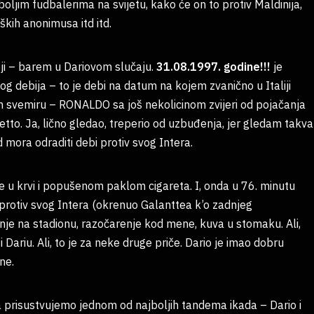
jboljim fudbalerima na svijetu, kako će on to protiv Maldinija,
ških anonimusa itd itd.
oji – barem u Dariovom slučaju.
31.08.1997. godine!!!
je
og debija – to je debi na datum na kojem zvanično u Italiji
svemiru – RONALDO sa još nekolicinom zvijeri od pojačanja
etto. Ja, lično gledao, treperio od uzbuđenja, jer gledam takva
d mora odraditi debi protiv svog Intera.
ije u krvi i popušenom paklom cigareta. I, onda u 76. minutu
protiv svog Intera (okrenuo Galanttea k’o zadnjeg
nje na stadionu, razočarenje kod mene, kuva u stomaku. Ali,
Dariu. Ali, to je za neke druge priče. Dario je imao dobru
ne.
a prisustvujemo jednom od najboljih tandema ikada – Dario i