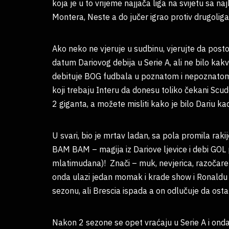
koja je u to vrijeme najjača liga na svijetu sa na
Montera, Neste a do jučer igrao protiv drugoliga
Ako neko ne vjeruje u sudbinu, vjerujte da post
datum Dariovog debija u Serie A, ali ne bilo kakv
debituje BOG fudbala u poznatom i nepoznatom 
koji trebaju Interu da donesu toliko čekani Scud
2 giganta, a možete misliti kako je bilo Dariu ka
U svari, bio je mrtav ladan, sa pola promila rak
BAM BAM – magija iz Dariove ljevice i debi GOL 
mlatimudana)! Znači – muk, nevjerica, razočare
onda ulazi jedan momak i krade show i Ronaldu i 
sezonu, ali Brescia ispada a on odlučuje da osta
Nakon 2 sezone se opet vraćaju u Serie A i ond