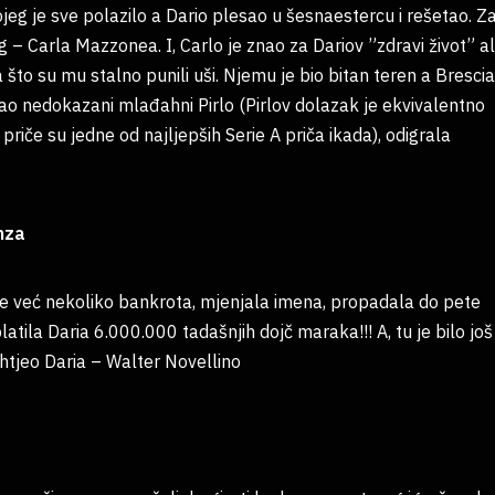
ojeg je sve polazilo a Dario plesao u šesnaestercu i rešetao. Z
g – Carla Mazzonea. I, Carlo je znao za Dariov ”zdravi život” al
a što su mu stalno punili uši. Njemu je bio bitan teren a Brescia
gao nedokazani mlađahni Pirlo (Pirlov dolazak je ekvivalentno
 priče su jedne od najljepših Serie A priča ikada), odigrala
nza
 je već nekoliko bankrota, mjenjala imena, propadala do pete
platila Daria 6.000.000 tadašnjih dojč maraka!!! A, tu je bilo još
 htjeo Daria – Walter Novellino