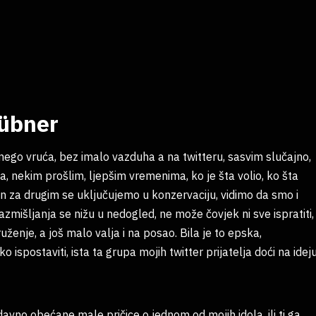
Hübner
 nego vruća, bez imalo vazduha a na twitteru, sasvim slučajno,
, nekim prošlim, ljepšim vremenima, ko je šta volio, ko šta
Jedan za drugim se uključujemo u konzervaciju, vidimo da smo i
 razmišljanja se nižu u nedogled, ne može čovjek ni sve ispratiti,
druženje, a još malo valja i na posao. Bila je to epska,
 ispostaviti, ista ta grupa mojih twitter prijatelja doći na idej
 davno obećane male pričice o jednom od mojih idola, ili ti ga