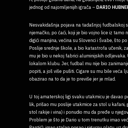
jednog od najomiljenijih igrača –
DARIO HUBNE
Nesvakidašnja pojava na tadašnjoj fudbalskoj sc
njemačko, po ćaći, koji je bio vojno lice iz tamo
digići manjina, većina su Slovenci i Švabe, što po
Poslije srednje škole, a bio katastrofa učenik, 
mu je bio u nekoj fabrici aluminijskih odljevaka.
lokalom klubu. Jer, fudbal mu nije bio zanimanje, 
popiti, a još više pušiti. Cigare su mu bile veća 
obazirao na to da je to previše jer je mlad.
U toj amaterskoj ligi svaku utakmicu je davao po
lik, prišao mu poslije utakmice za stol u kafani,
stol rakije i vina) i ponudio mu da pređe u njegov 
Problem je što je Dario u tom trenutku imao već 2
Pantić), imao stalan posao i sigurnu platu, uz dr