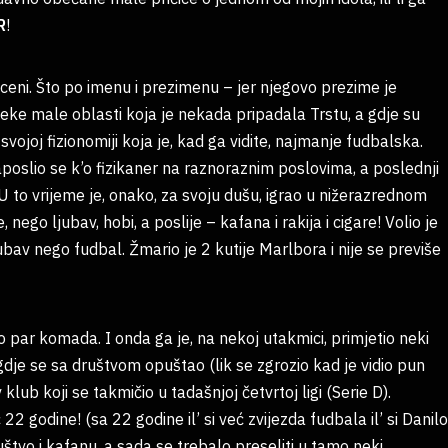
R
!
eni. Što po imenu i prezimenu – jer njegovo prezime je
 neke male oblasti koja je nekada pripadala Trstu, a gdje su
 svojoj fizionomiji koja je, kad ga vidite, najmanje fudbalska.
zaposlio se k’o fizikaner na raznoraznim poslovima, a poslednji
 U to vrijeme je, onako, za svoju dušu, igrao u nižerazrednom
nego ljubav, hobi, a poslije – kafana i rakija i cigare! Volio je
ljubav nego fudbal. Žmario je 2 kutije Marlbora i nije se previše
 par komada. I onda ga je, na nekoj utakmici, primjetio neki
 gdje se sa društvom opuštao (lik se zgrozio kad je vidio pun
klub koji se takmičio u tadašnjoj četvrtoj ligi (Serie D).
2 godine! (sa 22 godine il’ si već zvijezda fudbala il’ si Danilo
uštvo i kafanu, a sada se trebalo preseliti u tamo neki