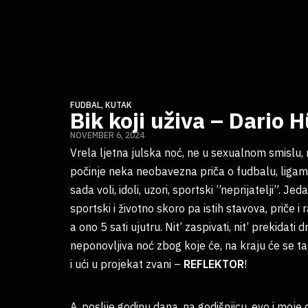
FUDBAL
,
KUTAK
Bik koji uživa – Dario 
NOVEMBER 6, 2024
Vrela ljetna julska noć, ne u sexualnom smislu,
počinje neka neobavezna priča o fudbalu, ligama
sada voli, idoli, uzori, sportski ”neprijatelji”. 
sportski i životno skoro pa istih stavova, priče i
a ono 5 sati ujutru. Nit’ zaspivati, nit’ prekidati 
neponovljiva noć zbog koje će, na kraju će se tako
i ući u projekat zvani –
REFLEKTOR
!
A, poslije godinu dana, na godišnjicu, evo i moje