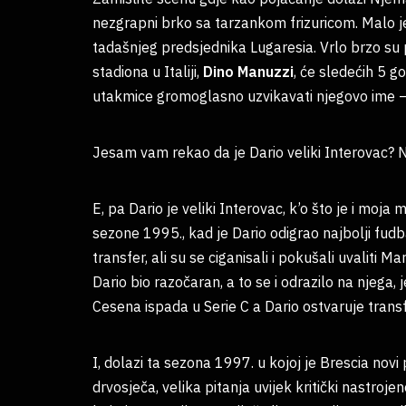
nezgrapni brko sa tarzankom frizuricom. Malo je r
tadašnjeg predsjednika Lugaresia. Vrlo brzo su po
stadiona u Italiji,
Dino Manuzzi
, će sledećih 5 g
utakmice gromoglasno uzvikavati njegovo ime –
Jesam vam rekao da je Dario veliki Interovac? 
E, pa Dario je veliki Interovac, k’o što je i moja
sezone 1995., kad je Dario odigrao najbolji fudbal 
transfer, ali su se ciganisali i pokušali uvaliti M
Dario bio razočaran, a to se i odrazilo na njega, 
Cesena ispada u Serie C a Dario ostvaruje trans
I, dolazi ta sezona 1997. u kojoj je Brescia novi 
drvosječa, velika pitanja uvijek kritički nastroje