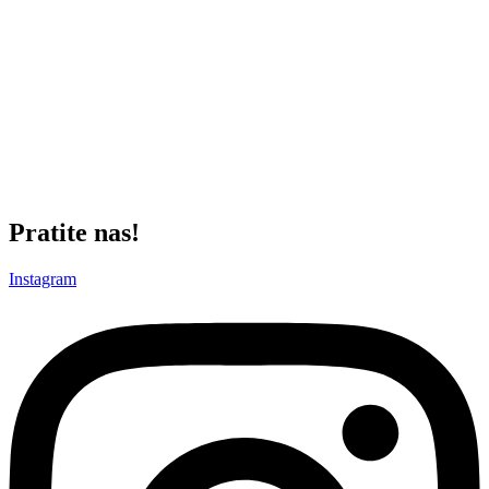
dok je rezervista
Đorđe
Nikolić
nekoliko minuta nakon ulaska u
igru, tačnije u 33. minutu, duplirao prednost crno-belih. U nastavku
igre još jedan igrač koji je meč počeo sa klupe,
Konstantin
Didanović
, u 66. minutu povećao je prednost pionira, a
Pavle
Stapar
u 74. minutu krunisao je ubedljivu pobedu domaćeg tima u
„Zemunelu“.
Posle deset odigranih kola i jedne utakmice manje, puleni
Zorana
Tešovića
nalaze se na drugom mestu sa tri boda manje od vodećeg
Čukaričkog, a u sledećem kolu gostuju filijali Teleoptik.
Pratite nas!
Instagram