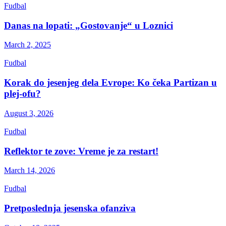
Fudbal
Danas na lopati: „Gostovanje“ u Loznici
March 2, 2025
Fudbal
Korak do jesenjeg dela Evrope: Ko čeka Partizan u
plej-ofu?
August 3, 2026
Fudbal
Reflektor te zove: Vreme je za restart!
March 14, 2026
Fudbal
Pretposlednja jesenska ofanziva