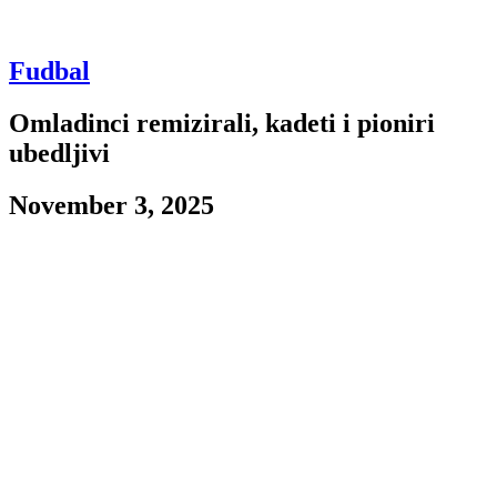
Fudbal
Omladinci remizirali, kadeti i pioniri
ubedljivi
November 3, 2025
Polako se bližimo kraju jesenjeg dela u omladinskim ligama, a pred
nama su sledeći rezultati.
Omladinci
I ovog vikenda pokvarili su pobedničko raspoloženje, jer su na
gostovanju Ušću sa Novog Beograda odigrali nerešeno, istim
rezultatom kao i prošlog kola – 2:2.
Gosti su poveli golom
Dušana Radovića
u 36. minutu, ali je
domaćin izjednačio četiri minuta kasnije preko
Martinsa
Idoua
. U
drugom delu igre
Vuk
Adžić
ponovo dovodi crno-bele u vođstvo u
65. minutu, ali je u 74. minutu glavni arbitar pokazao na belu tačku,