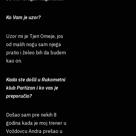
Ko Vam je uzor?
Uzor mi je Tjeri Omeje, jos
od malih nogu sam njega
pratio i želeo bih da budem
kao on.
Kada ste došli u Rukometni
klub Partizan i ko vas je
preporučio?
Došao sam pre nekih 8
godina kada je moj trener u
Voždovcu Andra prešao u