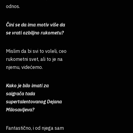
odnos.
Čini se da ima motiv više da
se vrati ozbiljno rukometu?
Mislim da bi svi to voleli, ceo
rukometni svet, ali to je na
njemu, videćemo.
Kako je bilo imati za
saigrača tada
supertalentovanog Dejana
Milosavljeva?
Fantastično, i od njega sam