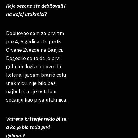
Koje sezone ste debitovali i
na kojoj utakmici?
Debitovao sam za prvi tim
pre 4, 5 godina i to protiv
Crvene Zvezde na Banjici.
Dogodilo se to da je prvi
golman doživeo povredu
kolena i ja sam branio celu
utakmicu, nije bilo baš
najbolje, ali je ostalo u
sećanju kao prva utakmica.
Vatreno krštenje reklo bi se,
a ko je bio tada prvi
golman?