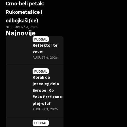
Crno-beli petak:
Rukometašice i
odbojkaši(ce)
NOVEMBER 14, 2025
Najnovije
FUDBAL
Reflektor te
zove:
AUGUST 6, 2026
FUDBAL
Korak do
jesenjeg dela
Evrope: Ko
čeka Partizan u
plej-ofu?
AUGUST 3, 2026
FUDBAL