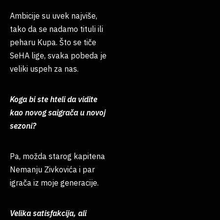
Ambicije su uvek najviše,
tako da se nadamo tituli ili
peharu Kupa. Što se tiče
SeHA lige, svaka pobeda je
veliki uspeh za nas.
Koga bi ste hteli da vidite
kao novog saigrača u novoj
sezoni?
Pa, možda starog kapitena
Nemanju Zivkovića i par
igrača iz moje generacije.
Velika satisfakcija, ali