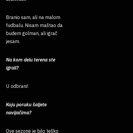
Branio sam, ali na malom
fudbalu. Nisam maštao da
budem golman, ali igrač
jesam.
Na kom delu terena ste
igrali?
U odbrani!
Koju poruku šaljete
navijačima?
Ove sezone je bilo teško