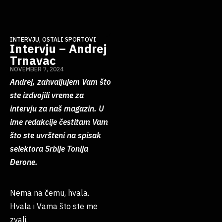
INTERVJU
,
OSTALI SPORTOVI
Intervju – Andrej
Trnavac
NOVEMBER 7, 2024
Andrej, zahvaljujem Vam što
ste izdvojili vreme za
intervju za naš magazin. U
ime redakcije čestitam Vam
što ste uvršteni na spisak
selektora Srbije Tonija
Ðerone.
Nema na čemu, hvala.
Hvala i Vama što ste me
zvali.