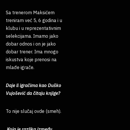
Sa trenerom Maksićem
treniram već 5, 6 godina i u
klubu i u reprezentativnim
selekcijama. Imamo jako
dobar odnos i on je jako
dobar trener. Ima mnogo
iskustva koje prenosi na
mlađe igrače.
Daje li igračima kao Duško
Vujošević da čitaju knjige?
To nije slučaj ovde (smeh).
Koja je razlika između