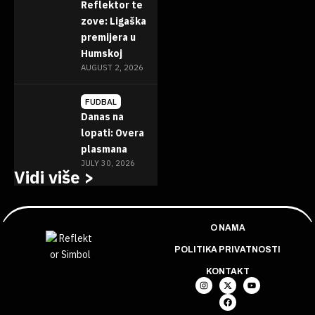
Reflektor te
zove: Ligaška
premijera u
Humskoj
AUGUST 2, 2026
FUDBAL
Danas na
lopati: Overa
plasmana
JULY 30, 2026
Vidi više >
O NAMA
POLITIKA PRIVATNOSTI
KONTAKT