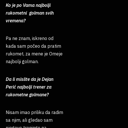
Ko je po Vama najbolji
rukometni golman svih
vremena?
Pa ne znam, iskreno od
kada sam počeo da pratim
rukomet, za mene je Omeje
najbolji golman.
Da li mislite da je Dejan
Perić najbolji trener za
rukometne golmane?
Nisam imao priliku da radim
sa njim, ali gledao sam
njegove treninge na