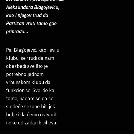
Aleksandara Blagojevića,
kao i njegov trud da
Partizan vrati tamo gde
priprada…
Pa, Blagojević, kao i svi u
klubu, se trudi da nam
obezbedi sve što je
potrebno jednom
vrhunskom klubu da
funkcioniše. Sve ide ka
tome, nadam se da će
sledeće sezone biti još
bolje i da ćemo ostvariti
neke od zadanih ciljeva.