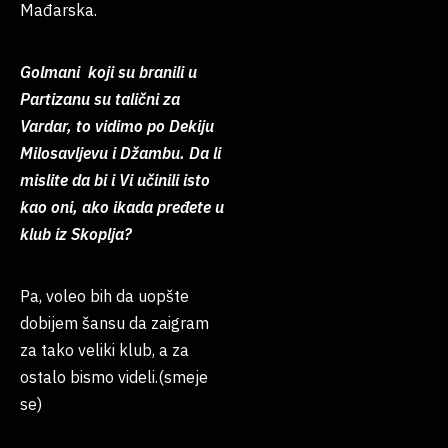
Mađarska.
Golmani koji su branili u
Partizanu su talični za
Vardar, to vidimo po Dekiju
Milosavljevu i Džambu. Da li
mislite da bi i Vi učinili isto
kao oni, ako ikada pređete u
klub iz Skoplja?
Pa, voleo bih da uopšte
dobijem šansu da zaigram
za tako veliki klub, a za
ostalo bismo videli.(smeje
se)