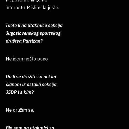
internetu. Mislim da jeste.
Idete li na utakmice sekcija
Jugoslovenskog sportskog
društva Partizan?
Ne idem nešto puno.
Da li se družite sa nekim
članom iz ostalih sekcija
JSDP i s kim?
Ne družim se.
Bio sam na utakmici sa