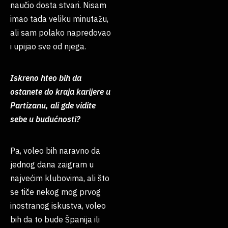
naučio dosta stvari. Nisam
imao tada veliku minutažu,
ali sam polako napredovao
i upijao sve od njega.
Iskreno hteo bih da
ostanete do kraja karijere u
Partizanu, ali gde vidite
sebe u budućnosti?
Pa, voleo bih naravno da
jednog dana zaigram u
najvećim klubovima, ali što
se tiče nekog mog prvog
inostranog iskustva, voleo
bih da to bude Španija ili