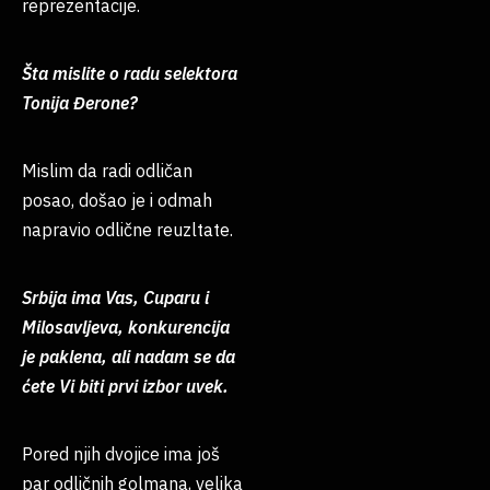
reprezentacije.
Šta mislite o radu selektora
Tonija Đerone?
Mislim da radi odličan
posao, došao je i odmah
napravio odlične reuzltate.
Srbija ima Vas, Cuparu i
Milosavljeva, konkurencija
je paklena, ali nadam se da
ćete Vi biti prvi izbor uvek.
Pored njih dvojice ima još
par odličnih golmana, velika