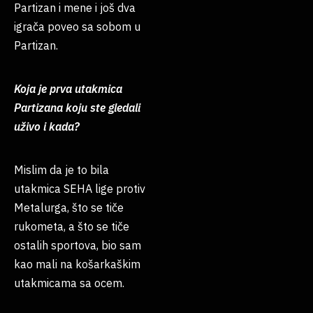
Partizan i mene i još dva
igrača poveo sa sobom u
Partizan.
Koja je prva utakmica
Partizana koju ste gledali
uživo i kada?
Mislim da je to bila
utakmica SEHA lige protiv
Metalurga, što se tiče
rukometa, a što se tiče
ostalih sportova, bio sam
kao mali na košarkaškim
utakmicama sa ocem.