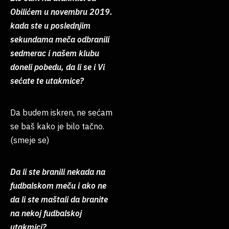
Obilićem u novembru 2019.
kada ste u poslednjim
sekundama meča odbranili
sedmerac i našem klubu
doneli pobedu, da li se i Vi
sećate te utakmice?
Da budem iskren, ne sećam
se baš kako je bilo tačno.
(smeje se)
Da li ste branili nekada na
fudbalskom meču i ako ne
da li ste maštali da branite
na nekoj fudbalskoj
utakmici?