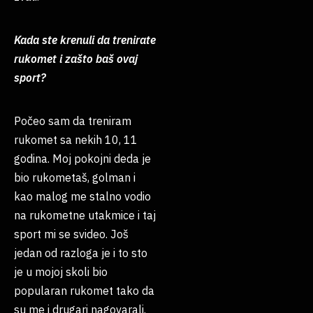
Kada ste krenuli da trenirate
rukomet i zašto baš ovaj
sport?
Počeo sam da treniram
rukomet sa nekih 10, 11
godina. Moj pokojni deda je
bio rukometaš, golman i
kao malog me stalno vodio
na rukometne utakmice i taj
sport mi se svideo. Još
jedan od razloga je i to sto
je u mojoj skoli bio
popularan rukomet tako da
su me i drugari nagovarali.