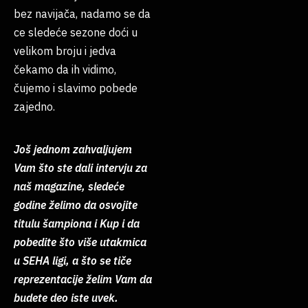
bez navijača, nadamo se da
ce sledeće sezone doći u
velikom broju i jedva
čekamo da ih vidimo,
čujemo i slavimo pobede
zajedno.
Još jednom zahvaljujem
Vam što ste dali intervju za
naš magazine, sledeće
godine želimo da osvojite
titulu šampiona i Kup i da
pobedite što više utakmica
u SEHA ligi, a što se tiče
reprezentacije želim Vam da
budete deo iste uvek.