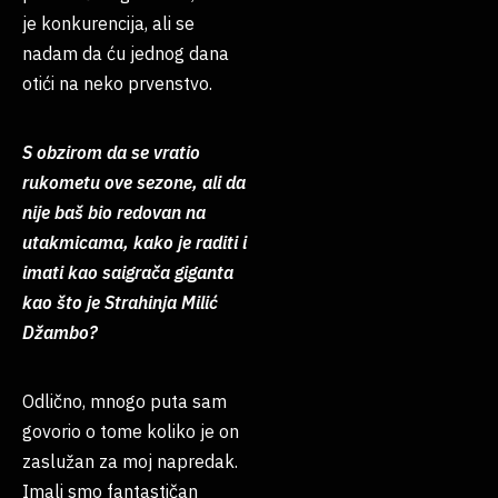
je konkurencija, ali se
nadam da ću jednog dana
otići na neko prvenstvo.
S obzirom da se vratio
rukometu ove sezone, ali da
nije baš bio redovan na
utakmicama, kako je raditi i
imati kao saigrača giganta
kao što je Strahinja Milić
Džambo?
Odlično, mnogo puta sam
govorio o tome koliko je on
zaslužan za moj napredak.
Imali smo fantastičan