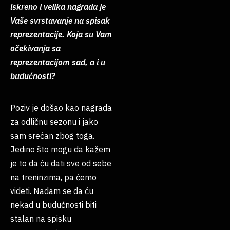
iskreno i velika nagrada je
Vaše svrstavanje na spisak
reprezentacije. Koja su Vam
očekivanja sa
reprezentacijom sad, a i u
budućnosti?
Poziv je došao kao nagrada
za odličnu sezonu i jako
sam srećan zbog toga.
Jedino što mogu da kažem
je to da ću dati sve od sebe
na treninzima, pa ćemo
videti. Nadam se da ću
nekad u budućnosti biti
stalan na spisku