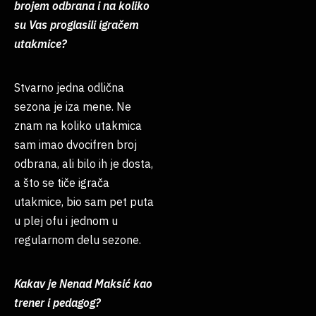
brojem odbrana i na koliko
su Vas proglasili igračem
utakmice?
Stvarno jedna odlična
sezona je iza mene. Ne
znam na koliko utakmica
sam imao dvocifren broj
odbrana, ali bilo ih je dosta,
a što se tiče igrača
utakmice, bio sam pet puta
u plej ofu i jednom u
regularnom delu sezone.
Kakav je Nenad Maksić kao
trener i pedagog?