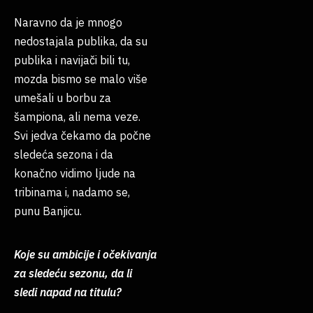
Naravno da je mnogo
nedostajala publika, da su
publika i navijači bili tu,
mozda bismo se malo više
umešali u borbu za
šampiona, ali nema veze.
Svi jedva čekamo da počne
sledeća sezona i da
konačno vidimo ljude na
tribinama i, nadamo se,
punu Banjicu.
Koje su ambicije i očekivanja
za sledeću sezonu, da li
sledi napad na titulu?