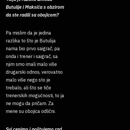
Butulije i Maksića s obzirom
da ste radili sa obojicom?
Pa mislim da je jedina
razlika to što je Butulija
nama bio prvo saigrač, pa
onda i trener i saigrač, sa
njim smo imali malo više
drugarski odnos, verovatno
malo više nego sto je
trebalo, ali što se tiče
trenerskih mogućnosti, to ja
ne mogu da pričam. Za
mene su obojica odlični.
Svi cenimo i poštujemo rad