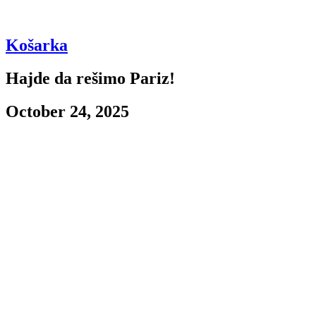
Košarka
Hajde da rešimo Pariz!
October 24, 2025
Dobro jutro, dobar dan, danas igra Partizan! Crno-beli dočekuju
ekipu Pariza. Počećemo kao i uvek, sa zdravstvenim biltenom
protivnika, dakle ekipa Pariza u Beograd dolazi bez Lamara
Stivensa koji još uvek nije debitovao za Pariz u najjačem
kontinentalnom takmičenju. Što se tiče Partizana, u sastavu neće biti
od ranije povređenih Šejka Miltona i Maria Nakić kao i od skoro
Karlika Džonsa, kojeg čega duža pauza.
Ekipu predvodi najbolji strelac celog takmičenja, Nadir Ifi koji
beleži 23.2 poena u proseku, šutira skoro 10 trojki po meču (pogađa
4) i krade 2.6 lopti po čemu je najbolji u celom takmičenju, i uspeo
je da itekako nadomesti odlazak Ti Džej Šortsa. Izmena mu je 3&D
specijalac Jakuba Vatara, koji je prošle sezone u duelima protiv
Partizana postigao 11 odnosno 5 poena.