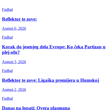
Fudbal
Reflektor te zove:
August 6, 2026
Fudbal
Korak do jesenjeg dela Evrope: Ko čeka Partizan u
plej-ofu?
August 3, 2026
Fudbal
Reflektor te zove: Ligaška premijera u Humskoj
August 2, 2026
Fudbal
Danas na lopati: Overa plasmana