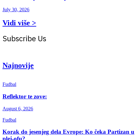
July 30, 2026
Vidi više >
Subscribe Us
Get the latest creative news from Atlas magazine
Najnovije
Fudbal
Reflektor te zove:
August 6, 2026
Fudbal
Korak do jesenjeg dela Evrope: Ko čeka Partizan u
plej-ofu?