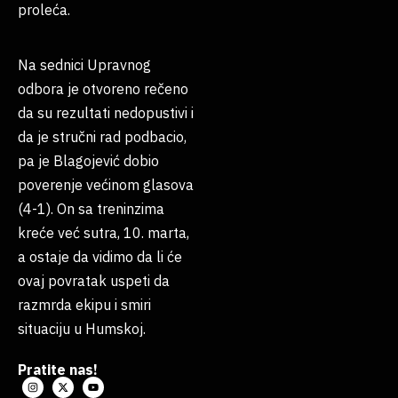
proleća.
Na sednici Upravnog
odbora je otvoreno rečeno
da su rezultati nedopustivi i
da je stručni rad podbacio,
pa je Blagojević dobio
poverenje većinom glasova
(4-1). On sa treninzima
kreće već sutra, 10. marta,
a ostaje da vidimo da li će
ovaj povratak uspeti da
razmrda ekipu i smiri
situaciju u Humskoj.
Pratite nas!