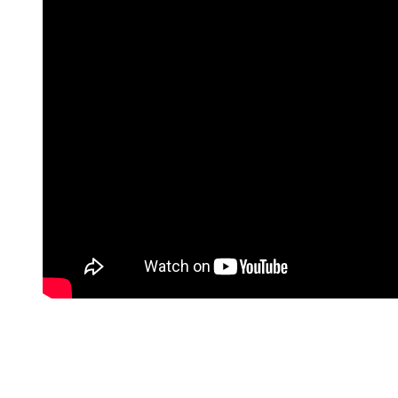
Momak iz Arilja uspeo je da klub dovede na drugu poziciju sa osam
bodova prednosti u odnosu na prvog pratioca i što je najvažnije,
ostvarena je afirmacija mladih igrača iz sopstvene škole, za šta se
zalagalo novo rukovodstvo.