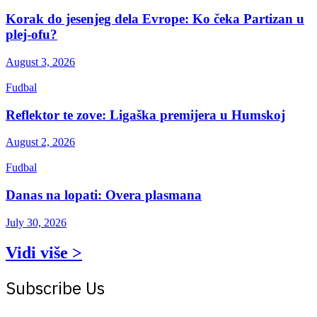
Korak do jesenjeg dela Evrope: Ko čeka Partizan u
plej-ofu?
August 3, 2026
Fudbal
Reflektor te zove: Ligaška premijera u Humskoj
August 2, 2026
Fudbal
Danas na lopati: Overa plasmana
July 30, 2026
Vidi više >
Subscribe Us