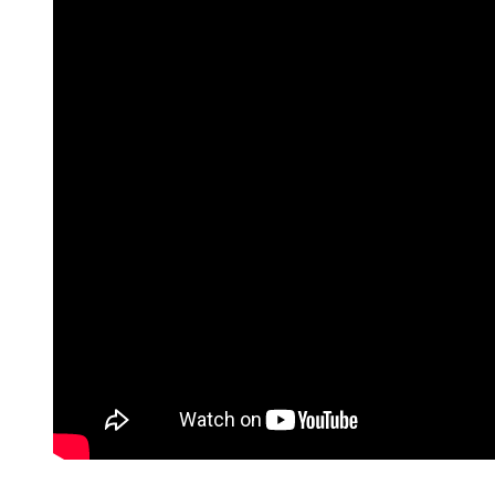
Odmah na početku doigravanja igrao se drugi derbi u komšiluku, ali