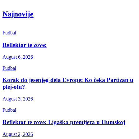
Get the latest creative news from Atlas magazine
Najnovije
Fudbal
Reflektor te zove:
August 6, 2026
Fudbal
Korak do jesenjeg dela Evrope: Ko čeka Partizan u
plej-ofu?
August 3, 2026
Fudbal
Reflektor te zove: Ligaška premijera u Humskoj
August 2, 2026