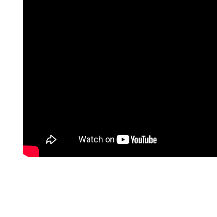
Usledio je niz od dva remija, a potom povratak pobedama u,
ispostaviće se, poslednjem meču na klupi crno-belih. Ulazak Marka
Kerkeza u pobedi od 3:0 protiv Jedinstva sa Uba ispostavio se kao
veliki greh od strane rukovodstva, jer je njegov dolazak bio
kontroverzan prema mišljenju čelnika kluba. Miloševiću je
sugerisano da ne sme da uvodi Subotičanina u igru.