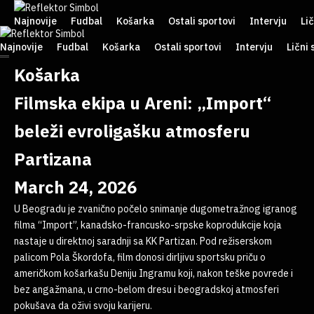
Najnovije
Fudbal
Košarka
Ostali sportovi
Intervju
Lič
Najnovije
Fudbal
Košarka
Ostali sportovi
Intervju
Lični 
Košarka
Filmska ekipa u Areni: „Import“
beleži evroligašku atmosferu
Partizana
March 24, 2026
U Beogradu je zvanično počelo snimanje dugometražnog igranog
filma “Import”, kanadsko-francusko-srpske koprodukcije koja
nastaje u direktnoj saradnji sa KK Partizan. Pod režiserskom
palicom Pola Škordofa, film donosi dirljivu sportsku priču o
američkom košarkašu Deniju Ingramu koji, nakon teške povrede i
bez angažmana, u crno-belom dresu i beogradskoj atmosferi
pokušava da oživi svoju karijeru.