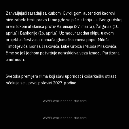
Zahvaljujući saradnji sa klubom i Evroligom, autentični kadrovi
biće zabeleženi upravo tamo gde se piše istorija – u Beogradskoj
areni tokom utakmica protiv Valensije (27. marta), Žalgirisa (10.
aprila) i Baskonije (16. aprila). Uz međunarodnu ekipu, u ovom
projektu učestvuju i domaća glumačka imena poput Miloša
Timotijevića, Borisa Isakovića, Luke Grbića i Miloša Milakovića,
čime se još jednom potvrđuje neraskidiva veza između Partizana i
umetnosti.
Svetska premijera filma koji slavi upornost i košarkašku strast
očekuje se u prvoj polovini 2027. godine.
WWW.AveksandarLetic.com
WWW.AveksandarLetic.com