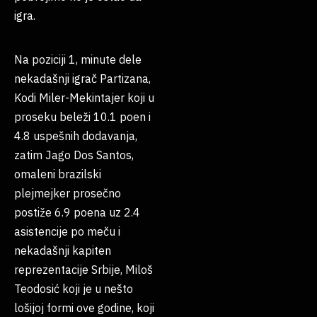
igra.
Na poziciji 1, minute dele
nekadašnji igrač Partizana,
Kodi Miler-Mekintajer koji u
proseku beleži 10.1 poen i
4.8 uspešnih dodavanja,
zatim Jago Dos Santos,
omaleni brazilski
plejmejker prosečno
postiže 6.9 poena uz 2.4
asistencije po meču i
nekadašnji kapiten
reprezentacije Srbije, Miloš
Teodosić koji je u nešto
lošijoj formi ove godine, koji