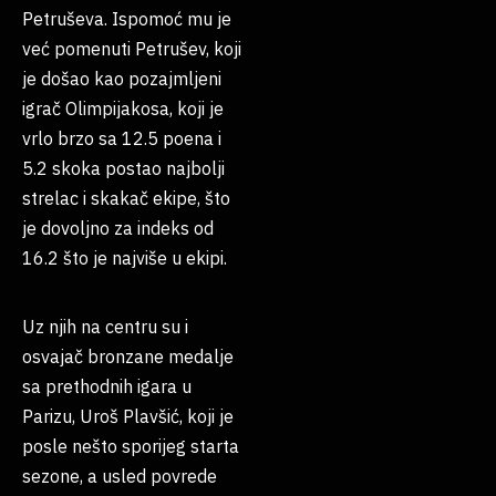
Petruševa. Ispomoć mu je
već pomenuti Petrušev, koji
je došao kao pozajmljeni
igrač Olimpijakosa, koji je
vrlo brzo sa 12.5 poena i
5.2 skoka postao najbolji
strelac i skakač ekipe, što
je dovoljno za indeks od
16.2 što je najviše u ekipi.
Uz njih na centru su i
osvajač bronzane medalje
sa prethodnih igara u
Parizu, Uroš Plavšić, koji je
posle nešto sporijeg starta
sezone, a usled povrede