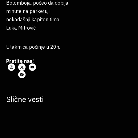
Bolomboja, počeo da dobija
minute na parketu, i
nekadašnji kapiten tima
Luka Mitrović.
Utakmica počinje u 20h.
Pratite nas!
Slične vesti