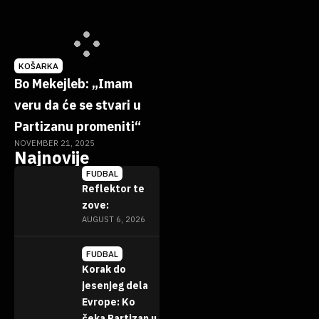
KOŠARKA
Bo Mekejleb: „Imam
veru da će se stvari u
Partizanu promeniti“
NOVEMBER 21, 2025
Najnovije
FUDBAL
Reflektor te
zove:
AUGUST 6, 2026
FUDBAL
Korak do
jesenjeg dela
Evrope: Ko
čeka Partizan u