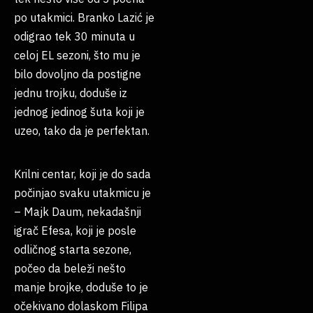
po utakmici. Branko Lazić je
odigrao tek 30 minuta u
celoj EL sezoni, što mu je
bilo dovoljno da postigne
jednu trojku, doduše iz
jednog jedinog šuta koji je
uzeo, tako da je perfektan.
Krilni centar, koji je do sada
počinjao svaku utakmicu je
– Majk Daum, nekadašnji
igrač Efesa, koji je posle
odličnog starta sezone,
počeo da beleži nešto
manje brojke, doduše to je
očekivano dolaskom Filipa