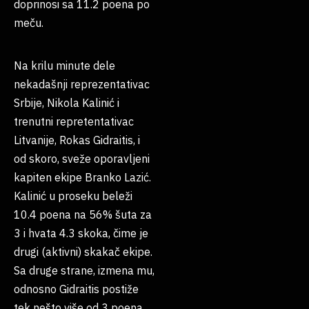
doprinosi sa 11.2 poena po
meču.
Na krilu minute dele
nekadašnji reprezentativac
Srbije, Nikola Kalinić i
trenutni repretentativac
Litvanije, Rokas Gidraitis, i
od skoro, sveže oporavljeni
kapiten ekipe Branko Lazić.
Kalinić u proseku beleži
10.4 poena na 56% šuta za
3 i hvata 4.3 skoka, čime je
drugi (aktivni) skakač ekipe.
Sa druge strane, izmena mu,
odnosno Gidraitis postiže
tek nešto više od 3 poena