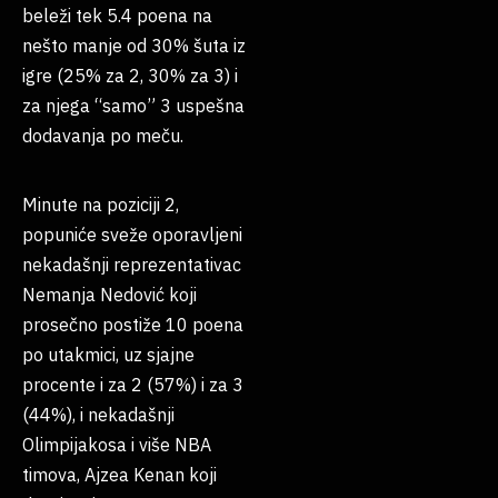
beleži tek 5.4 poena na
nešto manje od 30% šuta iz
igre (25% za 2, 30% za 3) i
za njega “samo” 3 uspešna
dodavanja po meču.
Minute na poziciji 2,
popuniće sveže oporavljeni
nekadašnji reprezentativac
Nemanja Nedović koji
prosečno postiže 10 poena
po utakmici, uz sjajne
procente i za 2 (57%) i za 3
(44%), i nekadašnji
Olimpijakosa i više NBA
timova, Ajzea Kenan koji