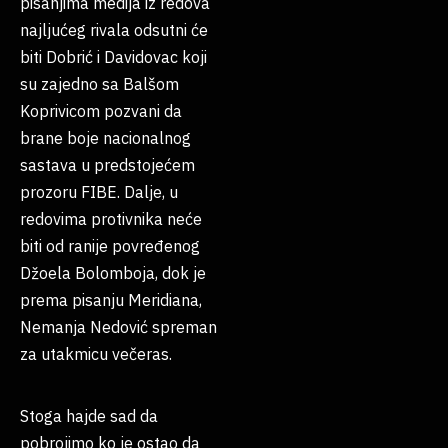
pisanjima medija iz redova
najljućeg rivala odsutni će
biti Dobrić i Davidovac koji
su zajedno sa Balšom
Koprivicom pozvani da
brane boje nacionalnog
sastava u predstojećem
prozoru FIBE. Dalje, u
redovima protivnika neće
biti od ranije povređenog
Džoela Bolomboja, dok je
prema pisanju Meridiana,
Nemanja Nedović spreman
za utakmicu večeras.
Stoga hajde sad da
pobrojimo ko je ostao da