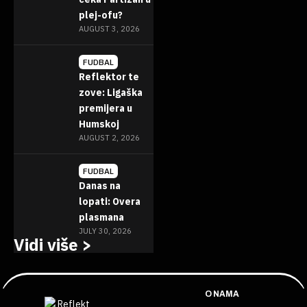
plej-ofu?
AUGUST 3, 2026
FUDBAL
Reflektor te
zove: Ligaška
premijera u
Humskoj
AUGUST 2, 2026
FUDBAL
Danas na
lopati: Overa
plasmana
JULY 30, 2026
Vidi više >
O NAMA