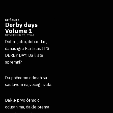
KOŠARKA
Derby days
Volume 1
NOVEMBER 21, 2024
Dobro jutro, dobar dan,
danas igra Partizan. IT’S
DERBY DAY! Da li ste
spremni?
Da počnemo odmah sa
sastavom najvećeg rivala.
Dakle prvo ćemo o
odustnima, dakle prema