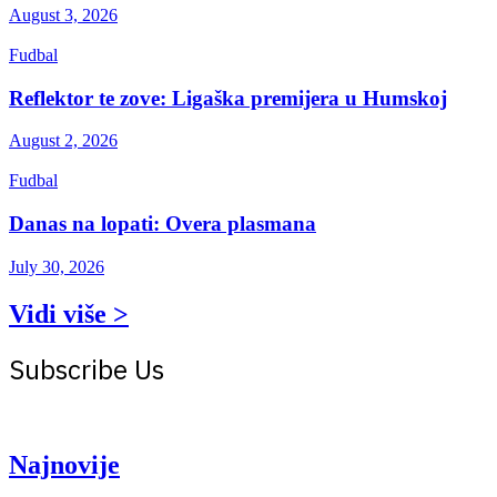
August 3, 2026
Fudbal
Reflektor te zove: Ligaška premijera u Humskoj
August 2, 2026
Fudbal
Danas na lopati: Overa plasmana
July 30, 2026
Vidi više >
Subscribe Us
Get the latest creative news from Atlas magazine
Najnovije