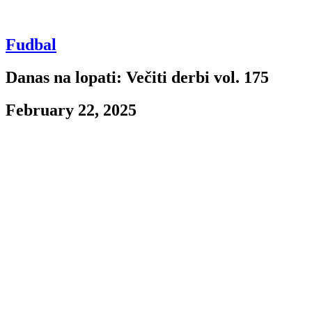
Fudbal
Danas na lopati: Večiti derbi vol. 175
February 22, 2025
U prošlom kolu Partizan je zabeležio prvu pobedu u ovom delu
polusezone. Puleni Srđana
Blagojevića plesali su po terenu i, zahvaljujući ubedljivoj igri u
prvom delu utakmice, ostvarili
veliku pobedu nad OFK-om. Danas sledi duel protiv Crvene zvezde
od 16 časova, u kojem
Partizan verovatno nikada do sada nije bio izraženiji autsajder.
Crvena zvezda ove sezone
Za razliku od prošle sezone, kada su crno-beli sve do kraja
regularnog dela imali minimalne
šanse da postanu šampioni, ove sezone je već odavno poznato da će
Zvezda osvojiti titulu.
Crveno-beli su do sada imali samo jedan kiks na domaćoj sceni, i to
u duelu drugog kola protiv