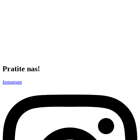
Crvena zvezda (4-2-3-1): Guteša – Seol, Đurić, Milosavljević, Anan
– Krunić, Elšnik – Silas,
Maksimović, Ivanić – Endijaj
Novosađaninu Nenadu Minakoviću biće povereno da deli pravdu u
ulozi glavnog arbitra, a
pomoć će dobiti od Nikole Borovića iz Beograda i Boška Božovića
(Pirot). Delegat će biti Vlado
Glođović, a u VAR sobi biće Momčilo Marković i Jelena
Cvetković.
Izvor: FK Partizan
Pratite nas!
Instagram