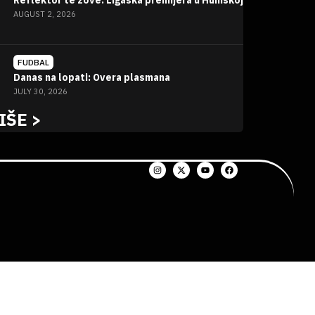
Reflektor te zove: Ligaška premijera u Humskoj
AUGUST 2, 2026
FUDBAL
Danas na lopati: Overa plasmana
JULY 30, 2026
IŠE >